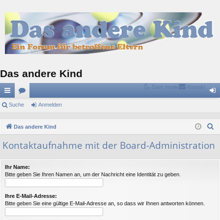
Das andere Kind
Dark mode
Kontakt
ch
Suche
or
Anmelden
n
ne
en
m
S
Das andere Kind
llz
el
u
Kontaktaufnahme mit der Board-Administration
c
ug
de
h
riff
n
Ihr Name:
e
Bitte geben Sie Ihren Namen an, um der Nachricht eine Identität zu geben.
Ihre E-Mail-Adresse:
Bitte geben Sie eine gültige E-Mail-Adresse an, so dass wir Ihnen antworten können.