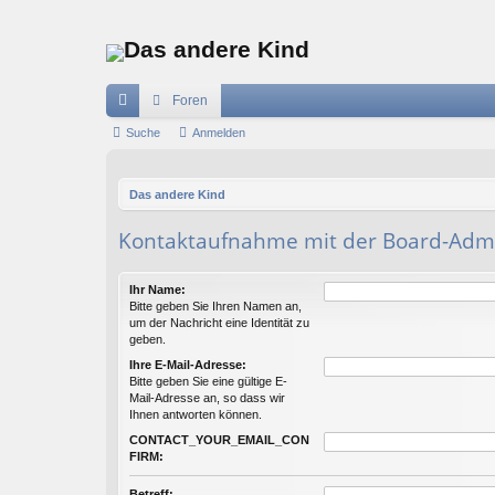
Das andere Kind
Foren
ch
Suche
Anmelden
ne
Das andere Kind
llz
ug
Kontaktaufnahme mit der Board-Admi
riff
Ihr Name:
Bitte geben Sie Ihren Namen an,
um der Nachricht eine Identität zu
geben.
Ihre E-Mail-Adresse:
Bitte geben Sie eine gültige E-
Mail-Adresse an, so dass wir
Ihnen antworten können.
CONTACT_YOUR_EMAIL_CON
FIRM:
Betreff: