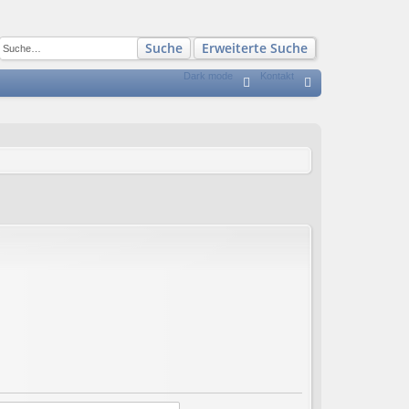
Suche
Erweiterte Suche
Dark mode
Kontakt
S
FA
n
Q
m
el
de
n