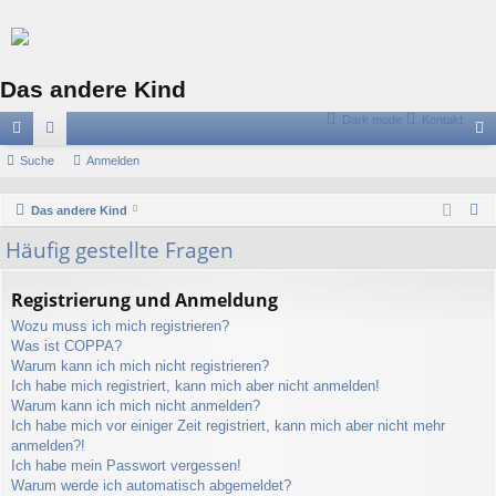
Das andere Kind
Dark mode
Kontakt
ch
Suche
or
Anmelden
n
ne
en
m
S
Das andere Kind
llz
el
u
Häufig gestellte Fragen
c
ug
de
h
riff
n
Registrierung und Anmeldung
e
Wozu muss ich mich registrieren?
Was ist COPPA?
Warum kann ich mich nicht registrieren?
Ich habe mich registriert, kann mich aber nicht anmelden!
Warum kann ich mich nicht anmelden?
Ich habe mich vor einiger Zeit registriert, kann mich aber nicht mehr
anmelden?!
Ich habe mein Passwort vergessen!
Warum werde ich automatisch abgemeldet?