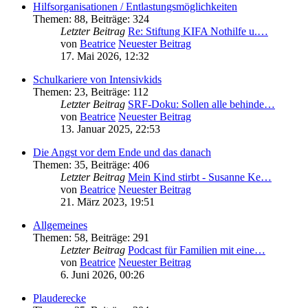
Hilfsorganisationen / Entlastungsmöglichkeiten
Themen
:
88
,
Beiträge
:
324
Letzter Beitrag
Re: Stiftung KIFA Nothilfe u.…
von
Beatrice
Neuester Beitrag
17. Mai 2026, 12:32
Schulkariere von Intensivkids
Themen
:
23
,
Beiträge
:
112
Letzter Beitrag
SRF-Doku: Sollen alle behinde…
von
Beatrice
Neuester Beitrag
13. Januar 2025, 22:53
Die Angst vor dem Ende und das danach
Themen
:
35
,
Beiträge
:
406
Letzter Beitrag
Mein Kind stirbt - Susanne Ke…
von
Beatrice
Neuester Beitrag
21. März 2023, 19:51
Allgemeines
Themen
:
58
,
Beiträge
:
291
Letzter Beitrag
Podcast für Familien mit eine…
von
Beatrice
Neuester Beitrag
6. Juni 2026, 00:26
Plauderecke