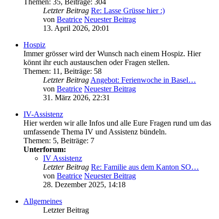
Themen
:
35
,
Beiträge
:
304
Letzter Beitrag
Re: Lasse Grüsse hier :)
von
Beatrice
Neuester Beitrag
13. April 2026, 20:01
Hospiz
Immer grösser wird der Wunsch nach einem Hospiz. Hier
könnt ihr euch austauschen oder Fragen stellen.
Themen
:
11
,
Beiträge
:
58
Letzter Beitrag
Angebot: Ferienwoche in Basel…
von
Beatrice
Neuester Beitrag
31. März 2026, 22:31
IV-Assistenz
Hier werden wir alle Infos und alle Eure Fragen rund um das
umfassende Thema IV und Assistenz bündeln.
Themen
:
5
,
Beiträge
:
7
Unterforum:
IV Assistenz
Letzter Beitrag
Re: Familie aus dem Kanton SO…
von
Beatrice
Neuester Beitrag
28. Dezember 2025, 14:18
Allgemeines
Letzter Beitrag