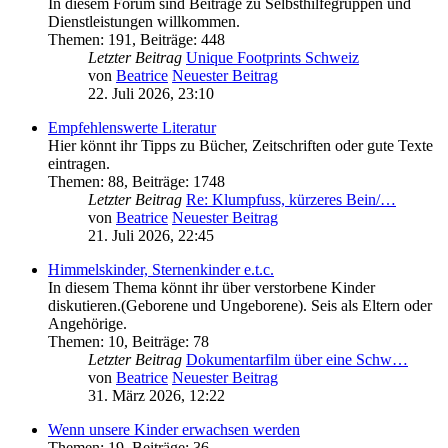
In diesem Forum sind Beiträge zu Selbsthilfegruppen und
Dienstleistungen willkommen.
Themen
:
191
,
Beiträge
:
448
Letzter Beitrag
Unique Footprints Schweiz
von
Beatrice
Neuester Beitrag
22. Juli 2026, 23:10
Empfehlenswerte Literatur
Hier könnt ihr Tipps zu Bücher, Zeitschriften oder gute Texte
eintragen.
Themen
:
88
,
Beiträge
:
1748
Letzter Beitrag
Re: Klumpfuss, kürzeres Bein/…
von
Beatrice
Neuester Beitrag
21. Juli 2026, 22:45
Himmelskinder, Sternenkinder e.t.c.
In diesem Thema könnt ihr über verstorbene Kinder
diskutieren.(Geborene und Ungeborene). Seis als Eltern oder
Angehörige.
Themen
:
10
,
Beiträge
:
78
Letzter Beitrag
Dokumentarfilm über eine Schw…
von
Beatrice
Neuester Beitrag
31. März 2026, 12:22
Wenn unsere Kinder erwachsen werden
Themen
:
19
,
Beiträge
:
36