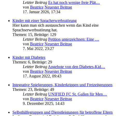
Letzter Beitrag
Es hat noch wenige freie Plät…
von
Beatrice
Neuester Beitrag
17. Januar 2026, 17:34
Kinder mit einer Spracherwerbsstörung
Hier kann man sich austauschen wenn das Kind eine
Sprachserwerbsstörung hat.
Themen
:
15
,
Beiträge
:
129
Letzter Beitrag
Petition unterzeichnen: Eine …
von
Beatrice
Neuester Beitrag
7. Mai 2022, 23:27
Kinder mit Diabetes
Themen
:
6
,
Beiträge
:
29
Letzter Beitrag
Angebote von den Diabetes-Kid…
von
Beatrice
Neuester Beitrag
17. August 2022, 09:43
Integrative Spielgruppen, Kinderkrippen und Freizeitgruppen
Themen
:
23
,
Beiträge
:
49
Letzter Beitrag
UNIFIED FC St. Gallen für Men…
von
Beatrice
Neuester Beitrag
9. Dezember 2025, 14:43
Selbsthilfegruppen und Dienstleistungen für betroffene Eltern