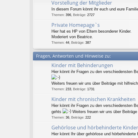
Vorstellung der Mitglieder
In diesem Forum könnt ihr euch und eure Familie
Themen
:
396
,
Beiträge
:
2727
Private Homepage`s
Hier hat es HP von Eltern besonderer Kinder.
Moderiert von Beatrice.
Themen
:
44
,
Beiträge
:
387
Fragen, Antworten und Hinweise zu:
Kinder mit Behinderungen
Hier könnt ihr Fragen zu den verschiedensten Ber
Weiters freuen wir uns über Beiträge mit hilfreic
Themen
:
233
,
Beiträge
:
1731
Kinder mit chronischen Krankheiten
Hier könnt ihr Fragen zu den verschiedensten Ber
gehts
Weiters freuen wir uns über Beiträge 
Themen
:
36
,
Beiträge
:
222
Gehörlose und hörbehinderte Kinde
Hier könnt Ihr über gehörlose und hörbehinderte 