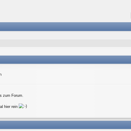
h
fos zum Forum.
l hier rein