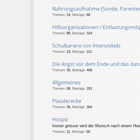
Nahrungsaufnahme (Sonde, Parenter
Themen
:
14
,
Beiträge
:
80
Hilfsorganisationen / Entlastungsmög
Themen
:
88
,
Beiträge
:
324
Schulkariere von Intensivkids
Themen
:
23
,
Beiträge
:
112
Die Angst vor dem Ende und das da
Themen
:
35
,
Beiträge
:
406
Allgemeines
Themen
:
58
,
Beiträge
:
291
Plauderecke
Themen
:
35
,
Beiträge
:
304
Hospiz
Immer grösser wird der Wunsch nach einem Hospi
Themen
:
11
,
Beiträge
:
58