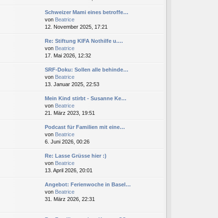
r
u
e
a
Schweizer Mami eines betroffe…
e
r
g
N
von
Beatrice
s
B
e
12. November 2025, 17:21
t
e
u
e
i
Re: Stiftung KIFA Nothilfe u.…
e
r
t
N
von
Beatrice
s
B
r
e
17. Mai 2026, 12:32
t
e
a
u
e
i
g
SRF-Doku: Sollen alle behinde…
e
r
t
N
von
Beatrice
s
B
r
e
13. Januar 2025, 22:53
t
e
a
u
e
i
g
Mein Kind stirbt - Susanne Ke…
e
r
t
N
von
Beatrice
s
B
r
e
21. März 2023, 19:51
t
e
a
u
e
i
g
Podcast für Familien mit eine…
e
r
t
N
von
Beatrice
s
B
r
e
6. Juni 2026, 00:26
t
e
a
u
e
i
g
Re: Lasse Grüsse hier :)
e
r
t
N
von
Beatrice
s
B
r
e
13. April 2026, 20:01
t
e
a
u
e
i
g
Angebot: Ferienwoche in Basel…
e
r
t
N
von
Beatrice
s
B
r
e
31. März 2026, 22:31
t
e
a
u
e
i
g
e
r
t