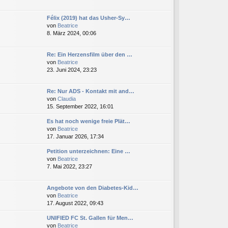
B
u
e
e
Félix (2019) hat das Usher-Sy…
i
s
N
von
Beatrice
t
t
e
8. März 2024, 00:06
r
e
u
a
r
e
g
B
Re: Ein Herzensfilm über den …
s
e
N
von
Beatrice
t
i
e
23. Juni 2024, 23:23
e
t
u
r
r
e
B
a
Re: Nur ADS - Kontakt mit and…
s
e
g
N
von
Claudia
t
i
e
15. September 2022, 16:01
e
t
u
r
r
Es hat noch wenige freie Plät…
e
B
a
N
von
Beatrice
s
e
g
e
17. Januar 2026, 17:34
t
i
u
e
t
Petition unterzeichnen: Eine …
e
r
r
N
von
Beatrice
s
B
a
e
7. Mai 2022, 23:27
t
e
g
u
e
i
e
r
t
Angebote von den Diabetes-Kid…
s
B
r
N
von
Beatrice
t
e
a
e
17. August 2022, 09:43
e
i
g
u
r
t
UNIFIED FC St. Gallen für Men…
e
B
r
N
von
Beatrice
s
e
a