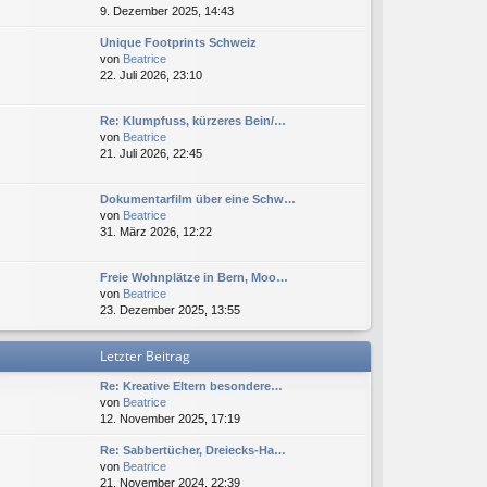
e
9. Dezember 2025, 14:43
t
i
g
u
e
t
Unique Footprints Schweiz
e
r
r
N
von
Beatrice
s
B
a
e
22. Juli 2026, 23:10
t
e
g
u
e
i
e
r
t
Re: Klumpfuss, kürzeres Bein/…
s
B
r
N
von
Beatrice
t
e
a
e
21. Juli 2026, 22:45
e
i
g
u
r
t
e
B
r
Dokumentarfilm über eine Schw…
s
e
a
N
von
Beatrice
t
i
g
e
31. März 2026, 12:22
e
t
u
r
r
e
B
a
Freie Wohnplätze in Bern, Moo…
s
e
g
N
von
Beatrice
t
i
e
23. Dezember 2025, 13:55
e
t
u
r
r
e
B
a
Letzter Beitrag
s
e
g
t
i
Re: Kreative Eltern besondere…
e
t
N
von
Beatrice
r
r
e
12. November 2025, 17:19
B
a
u
e
g
Re: Sabbertücher, Dreiecks-Ha…
e
i
N
von
Beatrice
s
t
e
21. November 2024, 22:39
t