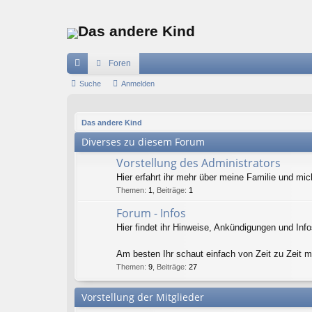
Das andere Kind
Foren
ch
Suche
Anmelden
ne
Das andere Kind
llz
Diverses zu diesem Forum
ug
Vorstellung des Administrators
riff
Hier erfahrt ihr mehr über meine Familie und mic
Themen
:
1
,
Beiträge
:
1
Forum - Infos
Hier findet ihr Hinweise, Ankündigungen und In
Am besten Ihr schaut einfach von Zeit zu Zeit ma
Themen
:
9
,
Beiträge
:
27
Vorstellung der Mitglieder