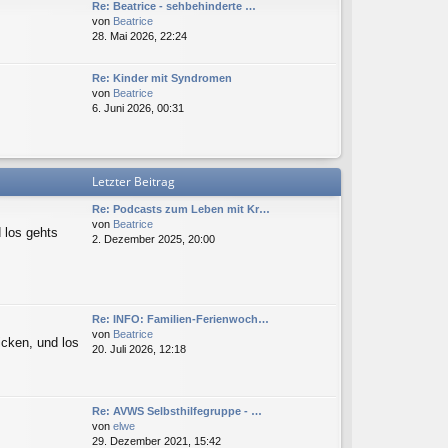
e
Re: Beatrice - sehbehinderte …
g
i
N
von
Beatrice
t
e
28. Mai 2026, 22:24
r
u
a
e
Re: Kinder mit Syndromen
g
s
N
von
Beatrice
t
e
6. Juni 2026, 00:31
e
u
r
e
B
s
e
t
i
Letzter Beitrag
e
t
r
r
Re: Podcasts zum Leben mit Kr…
B
a
N
von
Beatrice
e
g
 los gehts
e
2. Dezember 2025, 20:00
i
u
t
e
r
s
a
t
g
e
Re: INFO: Familien-Ferienwoch…
r
N
von
Beatrice
icken, und los
B
e
20. Juli 2026, 12:18
e
u
i
e
t
s
r
t
Re: AVWS Selbsthilfegruppe - …
a
e
N
von
elwe
g
r
e
29. Dezember 2021, 15:42