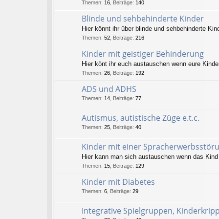
Themen
:
16
,
Beiträge
:
140
Blinde und sehbehinderte Kinder
Hier könnt ihr über blinde und sehbehinderte Kin
Themen
:
52
,
Beiträge
:
216
Kinder mit geistiger Behinderung
Hier könt ihr euch austauschen wenn eure Kinde
Themen
:
26
,
Beiträge
:
192
ADS und ADHS
Themen
:
14
,
Beiträge
:
77
Autismus, autistische Züge e.t.c.
Themen
:
25
,
Beiträge
:
40
Kinder mit einer Spracherwerbsstör
Hier kann man sich austauschen wenn das Kind 
Themen
:
15
,
Beiträge
:
129
Kinder mit Diabetes
Themen
:
6
,
Beiträge
:
29
Integrative Spielgruppen, Kinderkrip