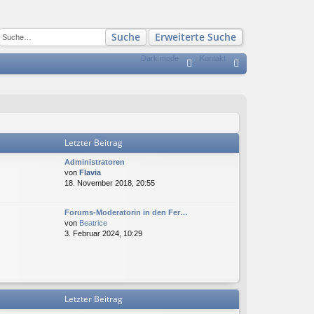
Suche
Erweiterte Suche
Dark mode
Kontakt
S
FA
n
Q
m
el
Letzter Beitrag
de
Administratoren
n
N
von
Flavia
e
18. November 2018, 20:55
u
e
Forums-Moderatorin in den Fer…
s
N
von
Beatrice
t
e
3. Februar 2024, 10:29
e
u
r
e
B
s
e
t
i
e
t
r
Letzter Beitrag
r
B
a