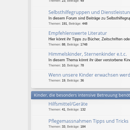
Themen
:
23
,
Beiträge
:
49
Selbsthilfegruppen und Dienstleistun
In diesem Forum sind Beiträge zu Selbsthilfegr
Themen
:
191
,
Beiträge
:
448
Empfehlenswerte Literatur
Hier könnt ihr Tipps zu Bücher, Zeitschriften ode
Themen
:
88
,
Beiträge
:
1748
Himmelskinder, Sternenkinder e.t.c.
In diesem Thema könnt ihr über verstorbene Kin
Themen
:
10
,
Beiträge
:
78
Wenn unsere Kinder erwachsen wer
Themen
:
19
,
Beiträge
:
36
Kinder, die besonders intensive Betreuung benö
Hilfsmittel/Geräte
Themen
:
41
,
Beiträge
:
132
Pflegemassnahmen Tipps und Tricks
Themen
:
33
,
Beiträge
:
184