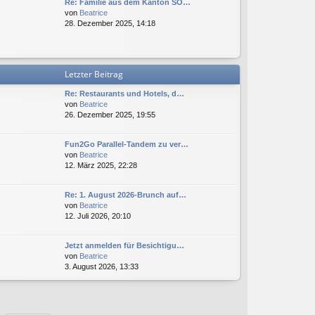
Re: Familie aus dem Kanton SO…
s
B
r
N
von
Beatrice
t
e
a
e
28. Dezember 2025, 14:18
e
i
g
u
r
t
e
B
r
s
e
a
t
i
g
Letzter Beitrag
e
t
r
r
Re: Restaurants und Hotels, d…
B
a
N
von
Beatrice
e
g
e
26. Dezember 2025, 19:55
i
u
t
e
r
Fun2Go Parallel-Tandem zu ver…
s
a
N
von
Beatrice
t
g
e
12. März 2025, 22:28
e
u
r
e
B
Re: 1. August 2026-Brunch auf…
s
e
N
von
Beatrice
t
i
e
12. Juli 2026, 20:10
e
t
u
r
r
e
B
a
Jetzt anmelden für Besichtigu…
s
e
g
N
von
Beatrice
t
i
e
3. August 2026, 13:33
e
t
u
r
r
e
B
a
s
e
g
t
i