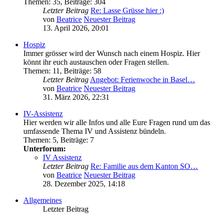
Themen
:
35
,
Beiträge
:
304
Letzter Beitrag
Re: Lasse Grüsse hier :)
von
Beatrice
Neuester Beitrag
13. April 2026, 20:01
Hospiz
Immer grösser wird der Wunsch nach einem Hospiz. Hier
könnt ihr euch austauschen oder Fragen stellen.
Themen
:
11
,
Beiträge
:
58
Letzter Beitrag
Angebot: Ferienwoche in Basel…
von
Beatrice
Neuester Beitrag
31. März 2026, 22:31
IV-Assistenz
Hier werden wir alle Infos und alle Eure Fragen rund um das
umfassende Thema IV und Assistenz bündeln.
Themen
:
5
,
Beiträge
:
7
Unterforum:
IV Assistenz
Letzter Beitrag
Re: Familie aus dem Kanton SO…
von
Beatrice
Neuester Beitrag
28. Dezember 2025, 14:18
Allgemeines
Letzter Beitrag