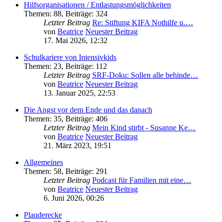
Hilfsorganisationen / Entlastungsmöglichkeiten
Themen
:
88
,
Beiträge
:
324
Letzter Beitrag
Re: Stiftung KIFA Nothilfe u.…
von
Beatrice
Neuester Beitrag
17. Mai 2026, 12:32
Schulkariere von Intensivkids
Themen
:
23
,
Beiträge
:
112
Letzter Beitrag
SRF-Doku: Sollen alle behinde…
von
Beatrice
Neuester Beitrag
13. Januar 2025, 22:53
Die Angst vor dem Ende und das danach
Themen
:
35
,
Beiträge
:
406
Letzter Beitrag
Mein Kind stirbt - Susanne Ke…
von
Beatrice
Neuester Beitrag
21. März 2023, 19:51
Allgemeines
Themen
:
58
,
Beiträge
:
291
Letzter Beitrag
Podcast für Familien mit eine…
von
Beatrice
Neuester Beitrag
6. Juni 2026, 00:26
Plauderecke