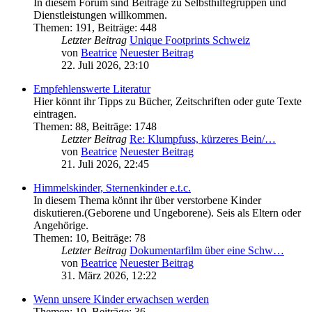
In diesem Forum sind Beiträge zu Selbsthilfegruppen und
Dienstleistungen willkommen.
Themen
:
191
,
Beiträge
:
448
Letzter Beitrag
Unique Footprints Schweiz
von
Beatrice
Neuester Beitrag
22. Juli 2026, 23:10
Empfehlenswerte Literatur
Hier könnt ihr Tipps zu Bücher, Zeitschriften oder gute Texte
eintragen.
Themen
:
88
,
Beiträge
:
1748
Letzter Beitrag
Re: Klumpfuss, kürzeres Bein/…
von
Beatrice
Neuester Beitrag
21. Juli 2026, 22:45
Himmelskinder, Sternenkinder e.t.c.
In diesem Thema könnt ihr über verstorbene Kinder
diskutieren.(Geborene und Ungeborene). Seis als Eltern oder
Angehörige.
Themen
:
10
,
Beiträge
:
78
Letzter Beitrag
Dokumentarfilm über eine Schw…
von
Beatrice
Neuester Beitrag
31. März 2026, 12:22
Wenn unsere Kinder erwachsen werden
Themen
:
19
,
Beiträge
:
36