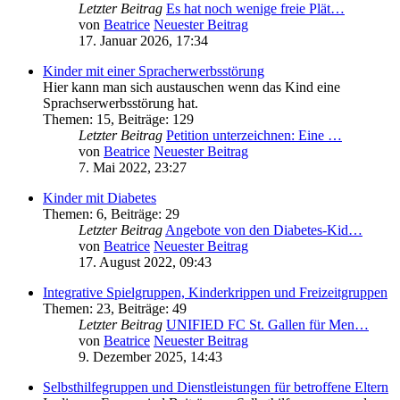
Letzter Beitrag
Es hat noch wenige freie Plät…
von
Beatrice
Neuester Beitrag
17. Januar 2026, 17:34
Kinder mit einer Spracherwerbsstörung
Hier kann man sich austauschen wenn das Kind eine
Sprachserwerbsstörung hat.
Themen
:
15
,
Beiträge
:
129
Letzter Beitrag
Petition unterzeichnen: Eine …
von
Beatrice
Neuester Beitrag
7. Mai 2022, 23:27
Kinder mit Diabetes
Themen
:
6
,
Beiträge
:
29
Letzter Beitrag
Angebote von den Diabetes-Kid…
von
Beatrice
Neuester Beitrag
17. August 2022, 09:43
Integrative Spielgruppen, Kinderkrippen und Freizeitgruppen
Themen
:
23
,
Beiträge
:
49
Letzter Beitrag
UNIFIED FC St. Gallen für Men…
von
Beatrice
Neuester Beitrag
9. Dezember 2025, 14:43
Selbsthilfegruppen und Dienstleistungen für betroffene Eltern