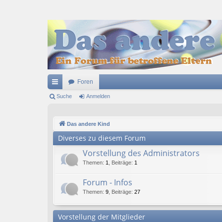
Foren
ch
Suche
Anmelden
ne
Das andere Kind
llz
Diverses zu diesem Forum
ug
Vorstellung des Administrators
riff
Themen
:
1
,
Beiträge
:
1
Forum - Infos
Themen
:
9
,
Beiträge
:
27
Vorstellung der Mitglieder