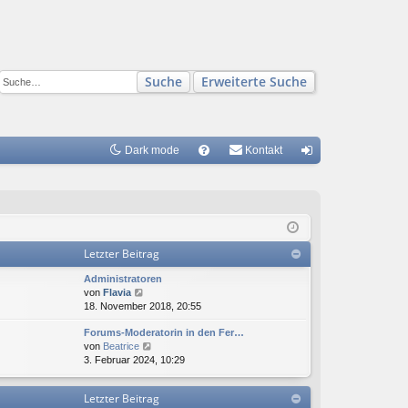
Suche
Erweiterte Suche
Dark mode
S
Kontakt
FA
n
Q
m
el
Letzter Beitrag
de
Administratoren
n
N
von
Flavia
e
18. November 2018, 20:55
u
Forums-Moderatorin in den Fer…
e
N
von
Beatrice
s
e
3. Februar 2024, 10:29
t
u
e
e
r
Letzter Beitrag
s
B