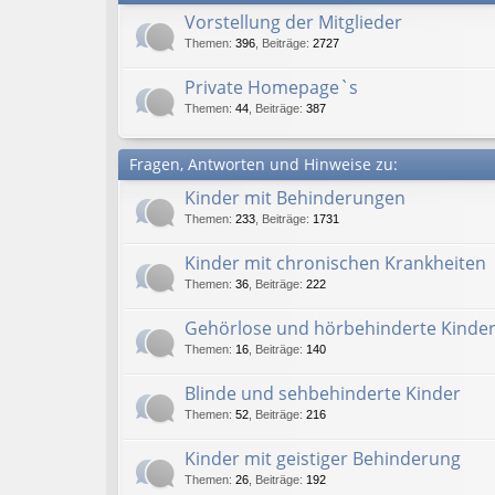
Vorstellung der Mitglieder
Themen
:
396
,
Beiträge
:
2727
Private Homepage`s
Themen
:
44
,
Beiträge
:
387
Fragen, Antworten und Hinweise zu:
Kinder mit Behinderungen
Themen
:
233
,
Beiträge
:
1731
Kinder mit chronischen Krankheiten
Themen
:
36
,
Beiträge
:
222
Gehörlose und hörbehinderte Kinde
Themen
:
16
,
Beiträge
:
140
Blinde und sehbehinderte Kinder
Themen
:
52
,
Beiträge
:
216
Kinder mit geistiger Behinderung
Themen
:
26
,
Beiträge
:
192