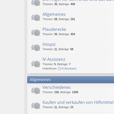
Themen
:
35
,
Beiträge
:
406
Allgemeines
Themen
:
58
,
Beiträge
:
291
Plauderecke
Themen
:
35
,
Beiträge
:
304
Hospiz
Themen
:
11
,
Beiträge
:
58
IV-Assistenz
Themen
:
5
,
Beiträge
:
7
Unterforum:
IV Assistenz
Allgemeines
Verschiedenes
Themen
:
156
,
Beiträge
:
1008
Kaufen und verkaufen von Hilfsmittel
Themen
:
11
,
Beiträge
:
23