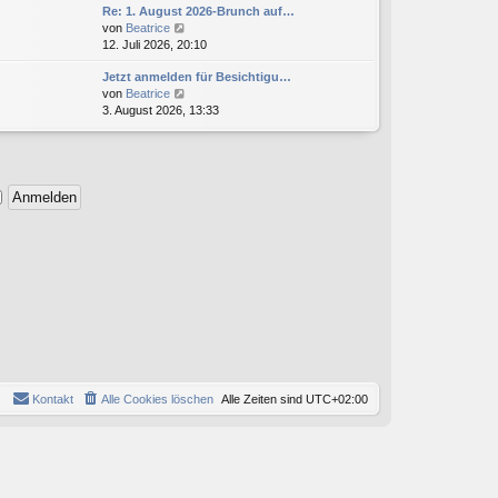
g
Re: 1. August 2026-Brunch auf…
e
r
N
von
Beatrice
s
B
e
12. Juli 2026, 20:10
t
e
u
e
i
Jetzt anmelden für Besichtigu…
e
r
t
N
von
Beatrice
s
B
r
e
3. August 2026, 13:33
t
e
a
u
e
i
g
e
r
t
s
B
r
t
e
a
e
i
g
r
t
B
r
e
a
i
g
t
r
a
g
Kontakt
Alle Cookies löschen
Alle Zeiten sind
UTC+02:00