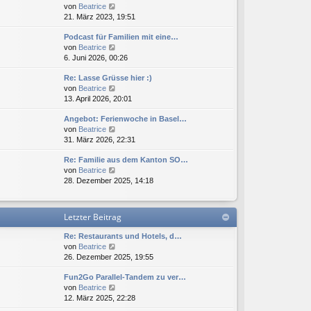
N
von
Beatrice
s
B
r
e
21. März 2023, 19:51
t
e
a
u
e
i
g
Podcast für Familien mit eine…
e
r
t
N
von
Beatrice
s
B
r
e
6. Juni 2026, 00:26
t
e
a
u
e
i
g
Re: Lasse Grüsse hier :)
e
r
t
N
von
Beatrice
s
B
r
e
13. April 2026, 20:01
t
e
a
u
e
i
g
Angebot: Ferienwoche in Basel…
e
r
t
N
von
Beatrice
s
B
r
e
31. März 2026, 22:31
t
e
a
u
e
i
g
Re: Familie aus dem Kanton SO…
e
r
t
N
von
Beatrice
s
B
r
e
28. Dezember 2025, 14:18
t
e
a
u
e
i
g
e
r
t
s
B
r
Letzter Beitrag
t
e
a
e
i
g
Re: Restaurants und Hotels, d…
r
t
N
von
Beatrice
B
r
e
26. Dezember 2025, 19:55
e
a
u
i
g
Fun2Go Parallel-Tandem zu ver…
e
t
N
von
Beatrice
s
r
e
12. März 2025, 22:28
t
a
u
e