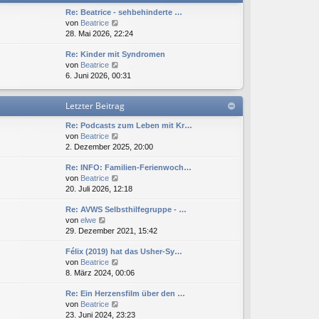
t
e
Re: Beatrice - sehbehinderte …
e
i
N
von
Beatrice
r
t
e
28. Mai 2026, 22:24
B
r
u
e
a
Re: Kinder mit Syndromen
e
i
g
N
von
Beatrice
s
t
e
6. Juni 2026, 00:31
t
r
u
e
a
e
r
g
Letzter Beitrag
s
B
t
e
Re: Podcasts zum Leben mit Kr…
e
i
N
von
Beatrice
r
t
e
2. Dezember 2025, 20:00
B
r
u
e
a
Re: INFO: Familien-Ferienwoch…
e
i
g
N
von
Beatrice
s
t
e
20. Juli 2026, 12:18
t
r
u
e
a
Re: AVWS Selbsthilfegruppe - …
e
r
g
N
von
elwe
s
B
e
29. Dezember 2021, 15:42
t
e
u
e
i
Félix (2019) hat das Usher-Sy…
e
r
t
N
von
Beatrice
s
B
r
e
8. März 2024, 00:06
t
e
a
u
e
i
g
Re: Ein Herzensfilm über den …
e
r
t
N
von
Beatrice
s
B
r
e
23. Juni 2024, 23:23
t
e
a