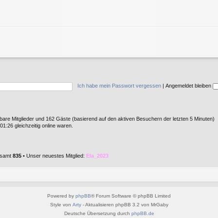
Ich habe mein Passwort vergessen
|
Angemeldet bleiben
htbare Mitglieder und 162 Gäste (basierend auf den aktiven Besuchern der letzten 5 Minuten)
1:26 gleichzeitig online waren.
gesamt
835
• Unser neuestes Mitglied:
Ela_2023
Powered by
phpBB
® Forum Software © phpBB Limited
Style von
Arty
- Aktualisieren phpBB 3.2 von MrGaby
Deutsche Übersetzung durch
phpBB.de