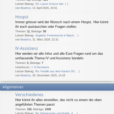
Letzter Beitrag:
Re: Lasse Grüsse hier :)
von
Beatrice
, 13. April 2026, 20:01
Hospiz
Immer grösser wird der Wunsch nach einem Hospiz. Hier könnt
ihr euch austauschen oder Fragen stellen.
Themen
:
11
,
Beiträge
:
58
Letzter Beitrag:
Angebot: Ferienwoche in Basel…
von
Beatrice
, 31. März 2026, 22:31
IV-Assistenz
Hier werden wir alle Infos und alle Eure Fragen rund um das
umfassende Thema IV und Assistenz bündeln.
Themen
:
5
,
Beiträge
:
7
Unterforum:
IV Assistenz
Letzter Beitrag:
Re: Familie aus dem Kanton SO…
von
Beatrice
, 28. Dezember 2025, 14:18
Allgemeines
Verschiedenes
Hier könnt ihr alles einstellen, das nicht zu einem der oben
angeführten Themen passt
Themen
:
156
,
Beiträge
:
1008
Letzter Beitrag:
Re: Restaurants und Hotels, d…