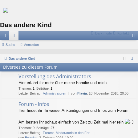
Das andere Kind
Dark mode
Kontakt
ch
Suche
or
Anmelden
n
ne
en
m
S
Das andere Kind
llz
el
u
Diverses zu diesem Forum
c
ug
de
Vorstellung des Administrators
h
riff
n
Hier erfahrt ihr mehr über meine Familie und mich
e
Themen
:
1
,
Beiträge
:
1
Letzter Beitrag:
Administratoren
von
Flavia
, 18. November 2018, 20:55
Forum - Infos
Hier findet ihr Hinweise, Ankündigungen und Infos zum Forum.
Am besten Ihr schaut einfach von Zeit zu Zeit mal hier rein
Themen
:
9
,
Beiträge
:
27
Letzter Beitrag:
Forums-Moderatorin in den Fer…
von
Beatrice
, 3. Februar 2024, 10:29