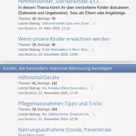
Himmelskinder, Sternenkinder e.t.c.
In diesem Thema könnt ihr über verstorbene Kinder diskutieren.
(Geborene und Ungeborene). Seis als Eltern oder Angehörige.
Themen
:
10
,
Beiträge
:
78
Letzter Beitrag:
Dokumentarfilm über eine Schw…
von
Beatrice
, 31. März 2026, 12:22
Wenn unsere Kinder erwachsen werden
Themen
:
19
,
Beiträge
:
36
Letzter Beitrag:
Freie Wohnplätze in Bern, Moo…
von
Beatrice
, 23. Dezember 2025, 13:55
Kinder, die besonders intensive Betreuung benötigen
Hilfsmittel/Geräte
Themen
:
41
,
Beiträge
:
132
Letzter Beitrag:
Re: Kreative Eltern besondere…
von
Beatrice
, 12. November 2025, 17:19
Pflegemassnahmen Tipps und Tricks
Themen
:
33
,
Beiträge
:
184
Letzter Beitrag:
Re: Sabbertücher, Dreiecks-Ha…
von
Beatrice
, 21. November 2024, 22:39
Nahrungsaufnahme (Sonde, Parenterale
Ernährung)