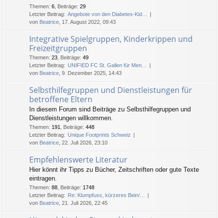
Themen
:
6
,
Beiträge
:
29
Letzter Beitrag:
Angebote von den Diabetes-Kid…
von
Beatrice
, 17. August 2022, 09:43
Integrative Spielgruppen, Kinderkrippen und
Freizeitgruppen
Themen
:
23
,
Beiträge
:
49
Letzter Beitrag:
UNIFIED FC St. Gallen für Men…
von
Beatrice
, 9. Dezember 2025, 14:43
Selbsthilfegruppen und Dienstleistungen für
betroffene Eltern
In diesem Forum sind Beiträge zu Selbsthilfegruppen und
Dienstleistungen willkommen.
Themen
:
191
,
Beiträge
:
448
Letzter Beitrag:
Unique Footprints Schweiz
von
Beatrice
, 22. Juli 2026, 23:10
Empfehlenswerte Literatur
Hier könnt ihr Tipps zu Bücher, Zeitschriften oder gute Texte
eintragen.
Themen
:
88
,
Beiträge
:
1748
Letzter Beitrag:
Re: Klumpfuss, kürzeres Bein/…
von
Beatrice
, 21. Juli 2026, 22:45