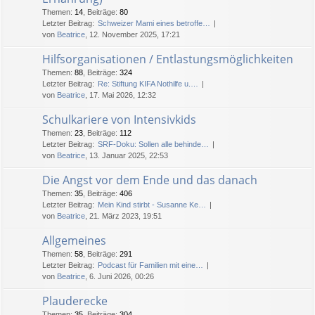
Themen
:
14
,
Beiträge
:
80
Letzter Beitrag:
Schweizer Mami eines betroffe…
von
Beatrice
, 12. November 2025, 17:21
Hilfsorganisationen / Entlastungsmöglichkeiten
Themen
:
88
,
Beiträge
:
324
Letzter Beitrag:
Re: Stiftung KIFA Nothilfe u.…
von
Beatrice
, 17. Mai 2026, 12:32
Schulkariere von Intensivkids
Themen
:
23
,
Beiträge
:
112
Letzter Beitrag:
SRF-Doku: Sollen alle behinde…
von
Beatrice
, 13. Januar 2025, 22:53
Die Angst vor dem Ende und das danach
Themen
:
35
,
Beiträge
:
406
Letzter Beitrag:
Mein Kind stirbt - Susanne Ke…
von
Beatrice
, 21. März 2023, 19:51
Allgemeines
Themen
:
58
,
Beiträge
:
291
Letzter Beitrag:
Podcast für Familien mit eine…
von
Beatrice
, 6. Juni 2026, 00:26
Plauderecke
Themen
:
35
,
Beiträge
:
304