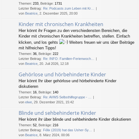
Themen
:
233
,
Beiträge
:
1731
Letzter Beitrag:
Re: Podcasts zum Leben mit Kr…
von
Beatrice
, 2. Dezember 2025, 20:00
Kinder mit chronischen Krankheiten
Hier könnt ihr Fragen zu den verschiedensten Bereichen, die
Kinder mit chronischen Krankheiten betreffen, stellen. Einfach
klicken, und los gehts
Weiters freuen wir uns über Beiträge
mit hilfreichen Tipps!
Themen
:
36
,
Beiträge
:
222
Letzter Beitrag:
Re: INFO: Familien-Ferienwoch…
von
Beatrice
, 20. Juli 2026, 12:18
Gehörlose und hörbehinderte Kinder
Hier könnt Ihr über gehörlose und hörbehinderte Kinder
diskutieren
Themen
:
16
,
Beiträge
:
140
Letzter Beitrag:
Re: AVWS Selbsthilfegruppe - …
von
elwe
, 29. Dezember 2021, 15:42
Blinde und sehbehinderte Kinder
Hier könnt ihr über blinde und sehbehinderte Kinder diskutieren
Themen
:
52
,
Beiträge
:
216
Letzter Beitrag:
Félix (2019) hat das Usher-Sy…
von
Beatrice
, 8. März 2024, 00:06