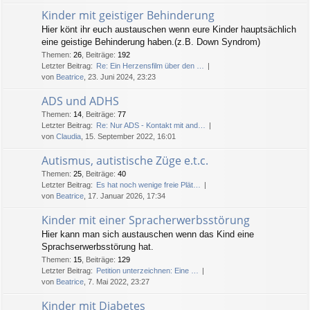
Kinder mit geistiger Behinderung
Hier könt ihr euch austauschen wenn eure Kinder hauptsächlich
eine geistige Behinderung haben.(z.B. Down Syndrom)
Themen
:
26
,
Beiträge
:
192
Letzter Beitrag:
Re: Ein Herzensfilm über den …
von
Beatrice
, 23. Juni 2024, 23:23
ADS und ADHS
Themen
:
14
,
Beiträge
:
77
Letzter Beitrag:
Re: Nur ADS - Kontakt mit and…
von
Claudia
, 15. September 2022, 16:01
Autismus, autistische Züge e.t.c.
Themen
:
25
,
Beiträge
:
40
Letzter Beitrag:
Es hat noch wenige freie Plät…
von
Beatrice
, 17. Januar 2026, 17:34
Kinder mit einer Spracherwerbsstörung
Hier kann man sich austauschen wenn das Kind eine
Sprachserwerbsstörung hat.
Themen
:
15
,
Beiträge
:
129
Letzter Beitrag:
Petition unterzeichnen: Eine …
von
Beatrice
, 7. Mai 2022, 23:27
Kinder mit Diabetes