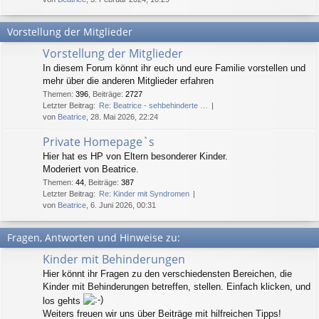
Vorstellung der Mitglieder
Vorstellung der Mitglieder
In diesem Forum könnt ihr euch und eure Familie vorstellen und
mehr über die anderen Mitglieder erfahren
Themen
:
396
,
Beiträge
:
2727
Letzter Beitrag:
Re: Beatrice - sehbehinderte …
von
Beatrice
, 28. Mai 2026, 22:24
Private Homepage`s
Hier hat es HP von Eltern besonderer Kinder.
Moderiert von Beatrice.
Themen
:
44
,
Beiträge
:
387
Letzter Beitrag:
Re: Kinder mit Syndromen
von
Beatrice
, 6. Juni 2026, 00:31
Fragen, Antworten und Hinweise zu:
Kinder mit Behinderungen
Hier könnt ihr Fragen zu den verschiedensten Bereichen, die
Kinder mit Behinderungen betreffen, stellen. Einfach klicken, und
los gehts
Weiters freuen wir uns über Beiträge mit hilfreichen Tipps!