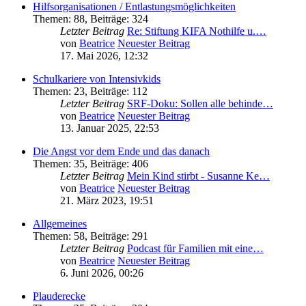
Hilfsorganisationen / Entlastungsmöglichkeiten
Themen
:
88
,
Beiträge
:
324
Letzter Beitrag
Re: Stiftung KIFA Nothilfe u.…
von
Beatrice
Neuester Beitrag
17. Mai 2026, 12:32
Schulkariere von Intensivkids
Themen
:
23
,
Beiträge
:
112
Letzter Beitrag
SRF-Doku: Sollen alle behinde…
von
Beatrice
Neuester Beitrag
13. Januar 2025, 22:53
Die Angst vor dem Ende und das danach
Themen
:
35
,
Beiträge
:
406
Letzter Beitrag
Mein Kind stirbt - Susanne Ke…
von
Beatrice
Neuester Beitrag
21. März 2023, 19:51
Allgemeines
Themen
:
58
,
Beiträge
:
291
Letzter Beitrag
Podcast für Familien mit eine…
von
Beatrice
Neuester Beitrag
6. Juni 2026, 00:26
Plauderecke