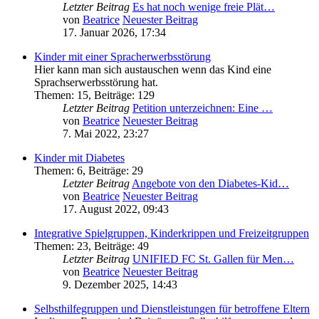
Letzter Beitrag
Es hat noch wenige freie Plät…
von
Beatrice
Neuester Beitrag
17. Januar 2026, 17:34
Kinder mit einer Spracherwerbsstörung
Hier kann man sich austauschen wenn das Kind eine
Sprachserwerbsstörung hat.
Themen
:
15
,
Beiträge
:
129
Letzter Beitrag
Petition unterzeichnen: Eine …
von
Beatrice
Neuester Beitrag
7. Mai 2022, 23:27
Kinder mit Diabetes
Themen
:
6
,
Beiträge
:
29
Letzter Beitrag
Angebote von den Diabetes-Kid…
von
Beatrice
Neuester Beitrag
17. August 2022, 09:43
Integrative Spielgruppen, Kinderkrippen und Freizeitgruppen
Themen
:
23
,
Beiträge
:
49
Letzter Beitrag
UNIFIED FC St. Gallen für Men…
von
Beatrice
Neuester Beitrag
9. Dezember 2025, 14:43
Selbsthilfegruppen und Dienstleistungen für betroffene Eltern