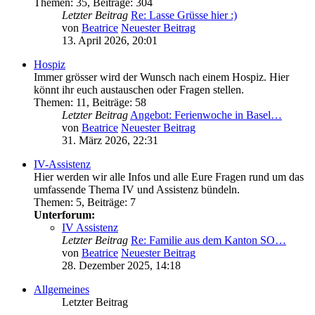
Themen
:
35
,
Beiträge
:
304
Letzter Beitrag
Re: Lasse Grüsse hier :)
von
Beatrice
Neuester Beitrag
13. April 2026, 20:01
Hospiz
Immer grösser wird der Wunsch nach einem Hospiz. Hier
könnt ihr euch austauschen oder Fragen stellen.
Themen
:
11
,
Beiträge
:
58
Letzter Beitrag
Angebot: Ferienwoche in Basel…
von
Beatrice
Neuester Beitrag
31. März 2026, 22:31
IV-Assistenz
Hier werden wir alle Infos und alle Eure Fragen rund um das
umfassende Thema IV und Assistenz bündeln.
Themen
:
5
,
Beiträge
:
7
Unterforum:
IV Assistenz
Letzter Beitrag
Re: Familie aus dem Kanton SO…
von
Beatrice
Neuester Beitrag
28. Dezember 2025, 14:18
Allgemeines
Letzter Beitrag