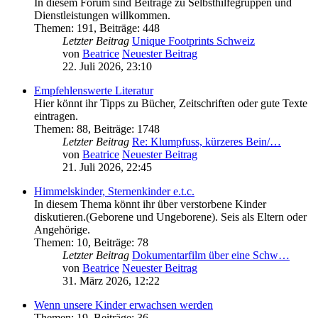
In diesem Forum sind Beiträge zu Selbsthilfegruppen und
Dienstleistungen willkommen.
Themen
:
191
,
Beiträge
:
448
Letzter Beitrag
Unique Footprints Schweiz
von
Beatrice
Neuester Beitrag
22. Juli 2026, 23:10
Empfehlenswerte Literatur
Hier könnt ihr Tipps zu Bücher, Zeitschriften oder gute Texte
eintragen.
Themen
:
88
,
Beiträge
:
1748
Letzter Beitrag
Re: Klumpfuss, kürzeres Bein/…
von
Beatrice
Neuester Beitrag
21. Juli 2026, 22:45
Himmelskinder, Sternenkinder e.t.c.
In diesem Thema könnt ihr über verstorbene Kinder
diskutieren.(Geborene und Ungeborene). Seis als Eltern oder
Angehörige.
Themen
:
10
,
Beiträge
:
78
Letzter Beitrag
Dokumentarfilm über eine Schw…
von
Beatrice
Neuester Beitrag
31. März 2026, 12:22
Wenn unsere Kinder erwachsen werden
Themen
:
19
,
Beiträge
:
36