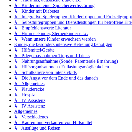
↳ Kinder mit einer Spracherwerbsstörung
↳ Kinder mit Diabetes
↳ Integrative Spielgruppen, Kinderkrippen und Freizeitgrupp
↳ Selbsthilfegruppen und Dienstleistungen für betroffene Elte
↳ Empfehlenswerte Literatur
↳ Himmelskinder, Sternenkinder e.t.c.
↳ Wenn unsere Kinder erwachsen werden
Kinder, die besonders intensive Betreuung benötigen
↳ Hilfsmittel/Geräte
↳ Pflegemassnahmen Tipps und Tricks
↳ Nahrungsaufnahme (Sonde, Parenterale Ernährung)
↳ Hilfsorganisationen / Entlastungsmöglichkeiten
↳ Schulkariere von Intensivkids
↳ Die Angst vor dem Ende und das danach
↳ Allgemeines
↳ Plauderecke
↳ Hospiz
↳ IV-Assistenz
↳ IV Assistenz
Allgemeines
↳ Verschiedenes
↳ Kaufen und verkaufen von Hilfsmittel
↳ Ausflüge und Reisen