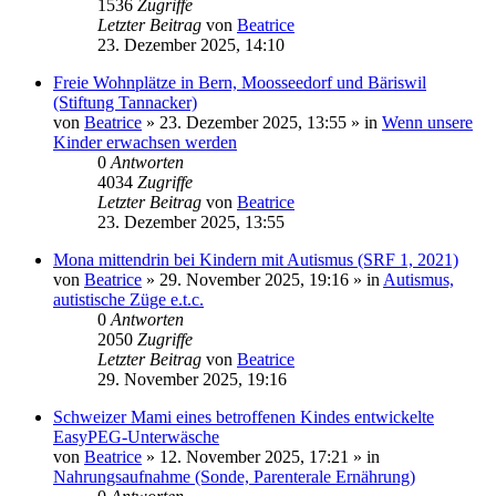
1536
Zugriffe
Letzter Beitrag
von
Beatrice
23. Dezember 2025, 14:10
Freie Wohnplätze in Bern, Moosseedorf und Bäriswil
(Stiftung Tannacker)
von
Beatrice
» 23. Dezember 2025, 13:55 » in
Wenn unsere
Kinder erwachsen werden
0
Antworten
4034
Zugriffe
Letzter Beitrag
von
Beatrice
23. Dezember 2025, 13:55
Mona mittendrin bei Kindern mit Autismus (SRF 1, 2021)
von
Beatrice
» 29. November 2025, 19:16 » in
Autismus,
autistische Züge e.t.c.
0
Antworten
2050
Zugriffe
Letzter Beitrag
von
Beatrice
29. November 2025, 19:16
Schweizer Mami eines betroffenen Kindes entwickelte
EasyPEG-Unterwäsche
von
Beatrice
» 12. November 2025, 17:21 » in
Nahrungsaufnahme (Sonde, Parenterale Ernährung)