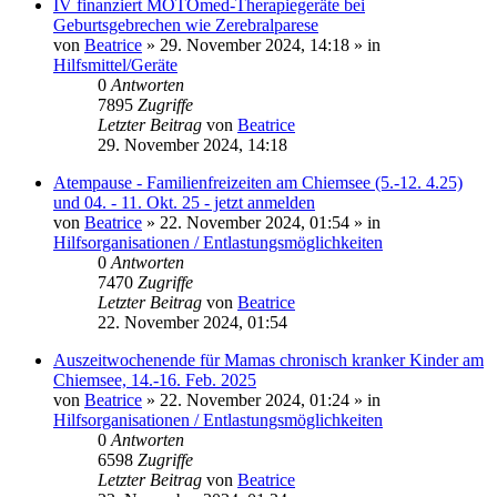
IV finanziert MOTOmed-Therapiegeräte bei
Geburtsgebrechen wie Zerebralparese
von
Beatrice
» 29. November 2024, 14:18 » in
Hilfsmittel/Geräte
0
Antworten
7895
Zugriffe
Letzter Beitrag
von
Beatrice
29. November 2024, 14:18
Atempause - Familienfreizeiten am Chiemsee (5.-12. 4.25)
und 04. - 11. Okt. 25 - jetzt anmelden
von
Beatrice
» 22. November 2024, 01:54 » in
Hilfsorganisationen / Entlastungsmöglichkeiten
0
Antworten
7470
Zugriffe
Letzter Beitrag
von
Beatrice
22. November 2024, 01:54
Auszeitwochenende für Mamas chronisch kranker Kinder am
Chiemsee, 14.-16. Feb. 2025
von
Beatrice
» 22. November 2024, 01:24 » in
Hilfsorganisationen / Entlastungsmöglichkeiten
0
Antworten
6598
Zugriffe
Letzter Beitrag
von
Beatrice