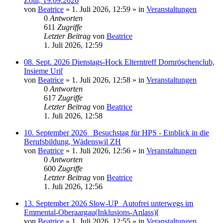
Zolli, 19.09.2026
von
Beatrice
» 1. Juli 2026, 12:59 » in
Veranstaltungen
0
Antworten
611
Zugriffe
Letzter Beitrag
von
Beatrice
1. Juli 2026, 12:59
08. Sept. 2026 Dienstags-Hock Elterntreff Dornröschenclub,
Insieme Uri[
von
Beatrice
» 1. Juli 2026, 12:58 » in
Veranstaltungen
0
Antworten
617
Zugriffe
Letzter Beitrag
von
Beatrice
1. Juli 2026, 12:58
10. September 2026_ Besuchstag für HPS - Einblick in die
Berufsbildung, Wädenswil ZH
von
Beatrice
» 1. Juli 2026, 12:56 » in
Veranstaltungen
0
Antworten
600
Zugriffe
Letzter Beitrag
von
Beatrice
1. Juli 2026, 12:56
13. September 2026 Slow-UP_Autofrei unterwegs im
Emmental-Oberaargau(Inklusions-Anlass)[
von
Beatrice
» 1. Juli 2026, 12:55 » in
Veranstaltungen