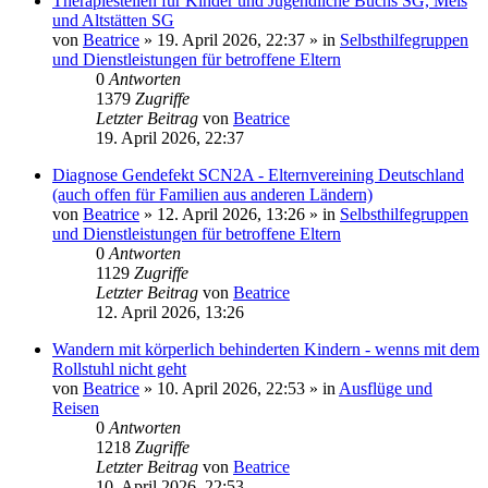
Therapiestellen für Kinder und Jugendliche Buchs SG, Mels
und Altstätten SG
von
Beatrice
» 19. April 2026, 22:37 » in
Selbsthilfegruppen
und Dienstleistungen für betroffene Eltern
0
Antworten
1379
Zugriffe
Letzter Beitrag
von
Beatrice
19. April 2026, 22:37
Diagnose Gendefekt SCN2A - Elternvereining Deutschland
(auch offen für Familien aus anderen Ländern)
von
Beatrice
» 12. April 2026, 13:26 » in
Selbsthilfegruppen
und Dienstleistungen für betroffene Eltern
0
Antworten
1129
Zugriffe
Letzter Beitrag
von
Beatrice
12. April 2026, 13:26
Wandern mit körperlich behinderten Kindern - wenns mit dem
Rollstuhl nicht geht
von
Beatrice
» 10. April 2026, 22:53 » in
Ausflüge und
Reisen
0
Antworten
1218
Zugriffe
Letzter Beitrag
von
Beatrice
10. April 2026, 22:53