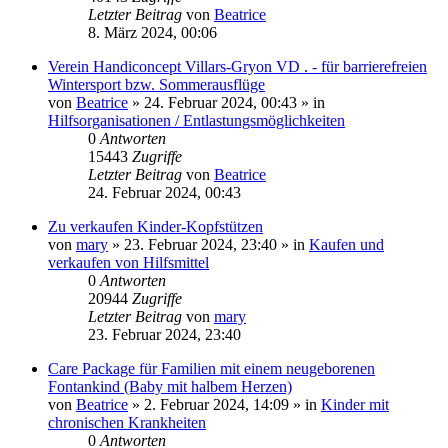
Letzter Beitrag
von
Beatrice
8. März 2024, 00:06
Verein Handiconcept Villars-Gryon VD . - für barrierefreien
Wintersport bzw. Sommerausflüge
von
Beatrice
» 24. Februar 2024, 00:43 » in
Hilfsorganisationen / Entlastungsmöglichkeiten
0
Antworten
15443
Zugriffe
Letzter Beitrag
von
Beatrice
24. Februar 2024, 00:43
Zu verkaufen Kinder-Kopfstützen
von
mary
» 23. Februar 2024, 23:40 » in
Kaufen und
verkaufen von Hilfsmittel
0
Antworten
20944
Zugriffe
Letzter Beitrag
von
mary
23. Februar 2024, 23:40
Care Package für Familien mit einem neugeborenen
Fontankind (Baby mit halbem Herzen)
von
Beatrice
» 2. Februar 2024, 14:09 » in
Kinder mit
chronischen Krankheiten
0
Antworten