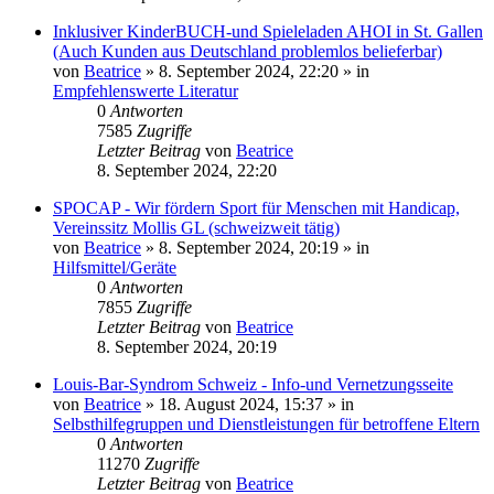
Inklusiver KinderBUCH-und Spieleladen AHOI in St. Gallen
(Auch Kunden aus Deutschland problemlos belieferbar)
von
Beatrice
» 8. September 2024, 22:20 » in
Empfehlenswerte Literatur
0
Antworten
7585
Zugriffe
Letzter Beitrag
von
Beatrice
8. September 2024, 22:20
SPOCAP - Wir fördern Sport für Menschen mit Handicap,
Vereinssitz Mollis GL (schweizweit tätig)
von
Beatrice
» 8. September 2024, 20:19 » in
Hilfsmittel/Geräte
0
Antworten
7855
Zugriffe
Letzter Beitrag
von
Beatrice
8. September 2024, 20:19
Louis-Bar-Syndrom Schweiz - Info-und Vernetzungsseite
von
Beatrice
» 18. August 2024, 15:37 » in
Selbsthilfegruppen und Dienstleistungen für betroffene Eltern
0
Antworten
11270
Zugriffe
Letzter Beitrag
von
Beatrice