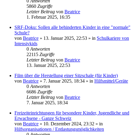
0
Antworten
5860
Zugriffe
Letzter Beitrag
von
Beatrice
1. Februar 2025, 16:35
SRF-Doku: Sollen alle behinderten Kinder in eine "normale"
Schule?
von
Beatrice
» 13. Januar 2025, 22:53 » in
Schulkariere von
Intensivkids
0
Antworten
22115
Zugriffe
Letzter Beitrag
von
Beatrice
13. Januar 2025, 22:53
Film über die Herstellung einer Sitzschale (für Kinder)
von
Beatrice
» 7. Januar 2025, 18:34 » in
Hilfsmittel/Geräte
0
Antworten
6686
Zugriffe
Letzter Beitrag
von
Beatrice
7. Januar 2025, 18:34
Freizeiteinrichtungen für besondere Kinder, Jugendliche und
Erwachsene - Ganze Schweiz
von
Beatrice
» 10. Dezember 2024, 23:32 » in
Hilfsorganisationen / Entlastungsmöglichkeiten
0
Antworten