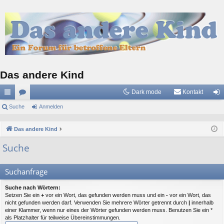
Das andere Kind
Dark mode
Kontakt
ch
Suche
or
Anmelden
n
ne
en
m
Das andere Kind
llz
el
Suche
ug
de
riff
n
Suchanfrage
Suche nach Wörtern:
Setzen Sie ein
+
vor ein Wort, das gefunden werden muss und ein
-
vor ein Wort, das
nicht gefunden werden darf. Verwenden Sie mehrere Wörter getrennt durch
|
innerhalb
einer Klammer, wenn nur eines der Wörter gefunden werden muss. Benutzen Sie ein *
als Platzhalter für teilweise Übereinstimmungen.