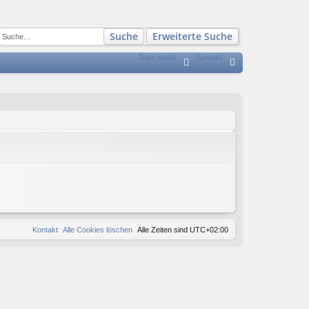
Suche
Erweiterte Suche
Dark mode
Kontakt
S
FA
n
Q
m
el
de
n
Kontakt
Alle Cookies löschen
Alle Zeiten sind
UTC+02:00