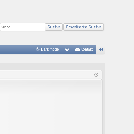
Suche
Erweiterte Suche
Dark mode
S
Kontakt
FA
n
Q
m
el
de
n