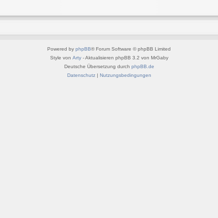
Powered by
phpBB
® Forum Software © phpBB Limited
Style von
Arty
- Aktualisieren phpBB 3.2 von MrGaby
Deutsche Übersetzung durch
phpBB.de
Datenschutz
|
Nutzungsbedingungen