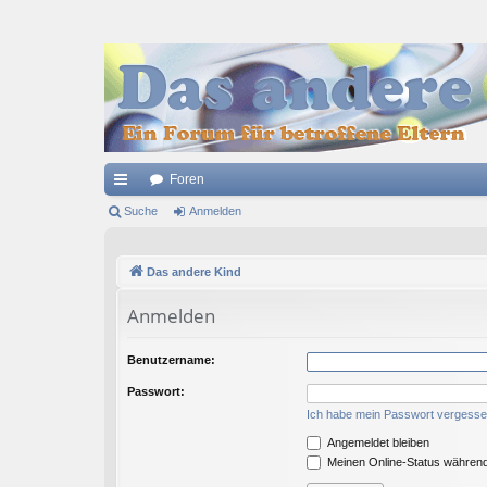
Foren
ch
Suche
Anmelden
ne
Das andere Kind
llz
ug
Anmelden
riff
Benutzername:
Passwort:
Ich habe mein Passwort vergess
Angemeldet bleiben
Meinen Online-Status während