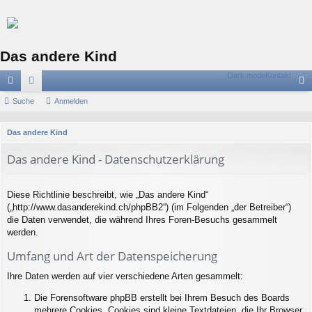
Das andere Kind
Dark mode
Kontakt
ch
Suche
or
Anmelden
n
ne
en
m
S
Das andere Kind
llz
el
u
Das andere Kind - Datenschutzerklärung
c
ug
de
h
riff
n
e
Diese Richtlinie beschreibt, wie „Das andere Kind“
(„http://www.dasanderekind.ch/phpBB2“) (im Folgenden „der Betreiber“)
die Daten verwendet, die während Ihres Foren-Besuchs gesammelt
werden.
Umfang und Art der Datenspeicherung
Ihre Daten werden auf vier verschiedene Arten gesammelt:
Die Forensoftware phpBB erstellt bei Ihrem Besuch des Boards
mehrere Cookies. Cookies sind kleine Textdateien, die Ihr Browser