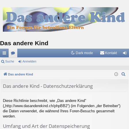
Das andere Kind
Dark mode
Kontakt
ch
Suche
or
Anmelden
n
ne
en
m
S
Das andere Kind
llz
el
u
Das andere Kind - Datenschutzerklärung
c
ug
de
h
riff
n
e
Diese Richtlinie beschreibt, wie „Das andere Kind“
(„http://www.dasanderekind.ch/phpBB2“) (im Folgenden „der Betreiber“)
die Daten verwendet, die während Ihres Foren-Besuchs gesammelt
werden.
Umfang und Art der Datenspeicherung