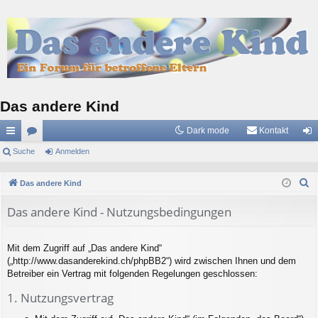
Das andere Kind
Dark mode
Kontakt
ch
Suche
or
Anmelden
n
ne
en
m
S
Das andere Kind
llz
el
u
Das andere Kind - Nutzungsbedingungen
c
ug
de
h
riff
n
e
Mit dem Zugriff auf „Das andere Kind“
(„http://www.dasanderekind.ch/phpBB2“) wird zwischen Ihnen und dem
Betreiber ein Vertrag mit folgenden Regelungen geschlossen:
1. Nutzungsvertrag