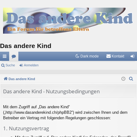
Das andere Kind
Dark mode
Kontakt
ch
Suche
or
Anmelden
n
ne
en
m
S
Das andere Kind
llz
el
u
Das andere Kind - Nutzungsbedingungen
c
ug
de
h
riff
n
e
Mit dem Zugriff auf „Das andere Kind“
(„http://www.dasanderekind.ch/phpBB2“) wird zwischen Ihnen und dem
Betreiber ein Vertrag mit folgenden Regelungen geschlossen:
1. Nutzungsvertrag