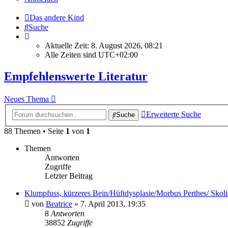
Das andere Kind
Suche
Aktuelle Zeit: 8. August 2026, 08:21
Alle Zeiten sind
UTC+02:00
Empfehlenswerte Literatur
Neues Thema
Erweiterte Suche
Suche
88 Themen • Seite
1
von
1
Themen
Antworten
Zugriffe
Letzter Beitrag
Klumpfuss, kürzeres Bein/Hüftdysplasie/Morbus Perthes/ Skol
von
Beatrice
» 7. April 2013, 19:35
8
Antworten
38852
Zugriffe