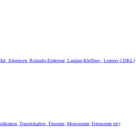
d Mal_Absencen_Rolando-Epilepsie, Landau-Kleffner-, Lennox CDKL)
likation, Translokation, Trisomie, Monosomie,Tetrasomie etc)