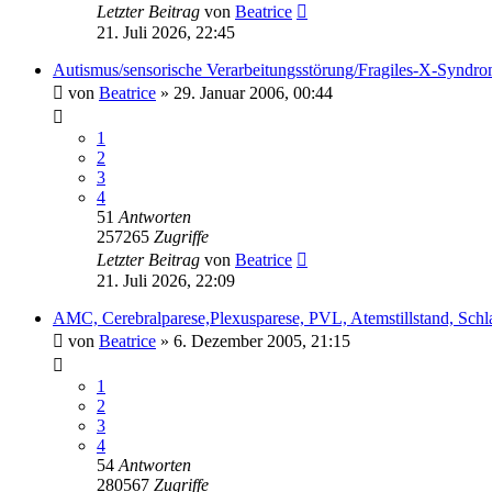
Letzter Beitrag
von
Beatrice
21. Juli 2026, 22:45
Autismus/sensorische Verarbeitungsstörung/Fragiles-X-Syndr
von
Beatrice
» 29. Januar 2006, 00:44
1
2
3
4
51
Antworten
257265
Zugriffe
Letzter Beitrag
von
Beatrice
21. Juli 2026, 22:09
AMC, Cerebralparese,Plexusparese, PVL, Atemstillstand, Sch
von
Beatrice
» 6. Dezember 2005, 21:15
1
2
3
4
54
Antworten
280567
Zugriffe