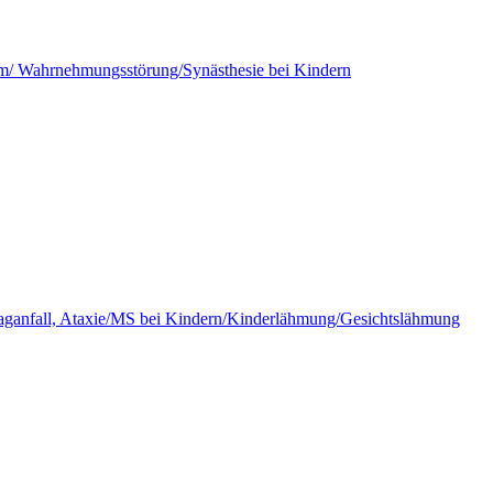
om/ Wahrnehmungsstörung/Synästhesie bei Kindern
laganfall, Ataxie/MS bei Kindern/Kinderlähmung/Gesichtslähmung