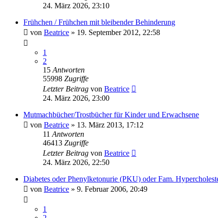
24. März 2026, 23:10
Frühchen / Frühchen mit bleibender Behinderung
von
Beatrice
» 19. September 2012, 22:58
1
2
15
Antworten
55998
Zugriffe
Letzter Beitrag
von
Beatrice
24. März 2026, 23:00
Mutmachbücher/Trostbücher für Kinder und Erwachsene
von
Beatrice
» 13. März 2013, 17:12
11
Antworten
46413
Zugriffe
Letzter Beitrag
von
Beatrice
24. März 2026, 22:50
Diabetes oder Phenylketonurie (PKU) oder Fam. Hypercholest
von
Beatrice
» 9. Februar 2006, 20:49
1
2