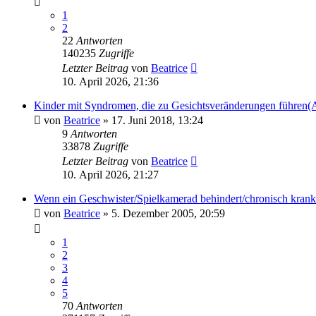
1
2
22
Antworten
140235
Zugriffe
Letzter Beitrag
von
Beatrice
10. April 2026, 21:36
Kinder mit Syndromen, die zu Gesichtsveränderungen führen(
von
Beatrice
» 17. Juni 2018, 13:24
9
Antworten
33878
Zugriffe
Letzter Beitrag
von
Beatrice
10. April 2026, 21:27
Wenn ein Geschwister/Spielkamerad behindert/chronisch krank 
von
Beatrice
» 5. Dezember 2005, 20:59
1
2
3
4
5
70
Antworten