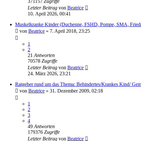
371157
Zugriffe
Letzter Beitrag
von
Beatrice
10. April 2026, 00:41
Muskelkranke Kinder (Duchenne, FSHD, Pompe, SMA, Friedr
von
Beatrice
» 7. April 2018, 23:25
1
2
21
Antworten
70578
Zugriffe
Letzter Beitrag
von
Beatrice
24. März 2026, 23:21
Ratgeber rund um das Thema: Behindertes/Krankes Kind/ Gemi
von
Beatrice
» 31. Dezember 2009, 02:18
1
2
3
4
49
Antworten
179376
Zugriffe
Letzter Beitrag
von
Beatrice