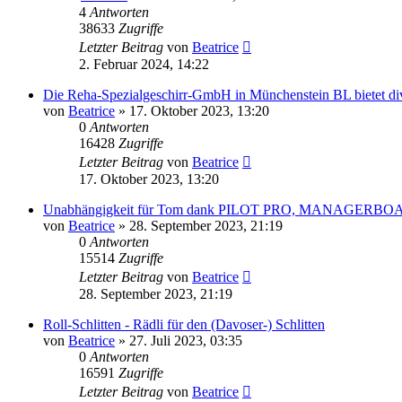
4
Antworten
38633
Zugriffe
Letzter Beitrag
von
Beatrice
2. Februar 2024, 14:22
Die Reha-Spezialgeschirr-GmbH in Münchenstein BL bietet dive
von
Beatrice
» 17. Oktober 2023, 13:20
0
Antworten
16428
Zugriffe
Letzter Beitrag
von
Beatrice
17. Oktober 2023, 13:20
Unabhängigkeit für Tom dank PILOT PRO, MANAGE
von
Beatrice
» 28. September 2023, 21:19
0
Antworten
15514
Zugriffe
Letzter Beitrag
von
Beatrice
28. September 2023, 21:19
Roll-Schlitten - Rädli für den (Davoser-) Schlitten
von
Beatrice
» 27. Juli 2023, 03:35
0
Antworten
16591
Zugriffe
Letzter Beitrag
von
Beatrice