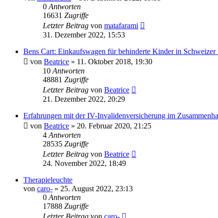
0
Antworten
16631
Zugriffe
Letzter Beitrag
von
matafarami
31. Dezember 2022, 15:53
Bens Cart: Einkaufswagen für behinderte Kinder in Schweizer
von
Beatrice
» 11. Oktober 2018, 19:30
10
Antworten
48881
Zugriffe
Letzter Beitrag
von
Beatrice
21. Dezember 2022, 20:29
Erfahrungen mit der IV-Invalidenversicherung im Zusammenhang
von
Beatrice
» 20. Februar 2020, 21:25
4
Antworten
28535
Zugriffe
Letzter Beitrag
von
Beatrice
24. November 2022, 18:49
Therapieleuchte
von
caro-
» 25. August 2022, 23:13
0
Antworten
17888
Zugriffe
Letzter Beitrag
von
caro-