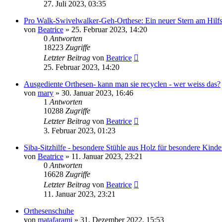
27. Juli 2023, 03:35
Pro Walk-Swivelwalker-Geh-Orthese: Ein neuer Stern am Hilf
von
Beatrice
» 25. Februar 2023, 14:20
0
Antworten
18223
Zugriffe
Letzter Beitrag
von
Beatrice
25. Februar 2023, 14:20
Ausgediente Orthesen- kann man sie recyclen - wer weiss das?
von
mary
» 30. Januar 2023, 16:46
1
Antworten
10288
Zugriffe
Letzter Beitrag
von
Beatrice
3. Februar 2023, 01:23
Siba-Sitzhilfe - besondere Stühle aus Holz für besondere Kinde
von
Beatrice
» 11. Januar 2023, 23:21
0
Antworten
16628
Zugriffe
Letzter Beitrag
von
Beatrice
11. Januar 2023, 23:21
Orthesenschuhe
von
matafarami
» 31. Dezember 2022, 15:53