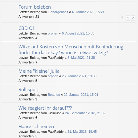
Forum beleben
Letzter Beitrag von
Geborgenheit
«
4. Januar 2025, 15:21
Antworten:
21
1
2
CBD Öl
Letzter Beitrag von
orphan
«
6. August 2021, 15:33
Antworten:
4
Witze auf Kosten von Menschen mit Behinderung-
findet Ihr das okay? wann ist etwas witzig?
Letzter Beitrag von
PapiPaddy
«
8. Mai 2021, 21:38
Antworten:
7
Meine "kleine" Julia
Letzter Beitrag von
orphan
«
26. Januar 2021, 13:38
Antworten:
5
Rollisport
Letzter Beitrag von
Beatrice
«
22. Januar 2021, 15:01
Antworten:
9
Wie reagiert ihr darauf???
Letzter Beitrag von
KleinKind
«
24. September 2018, 21:32
Antworten:
6
Haare schneiden
Letzter Beitrag von
PapiPaddy
«
31. Mai 2018, 19:45
Antworten:
5