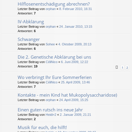
Hilflosenentschädigung abrechnen?
Letzter Beitrag von
orphan
«
8. Februar 2010, 16:31
Antworten:
7
IV-Abklärung
Letzter Beitrag von
orphan
«
24. Januar 2010, 13:15
Antworten:
6
Schwanger
Letzter Beitrag von
Sohee
«
4. Oktober 2009, 20:13
Antworten:
6
Die 2. Genetische Abklärung bei uns
Letzter Beitrag von
CéliNico
«
6. Juni 2009, 12:22
Antworten:
19
1
2
Wo verbringt Ihr Eure Sommerferien
Letzter Beitrag von
CéliNico
«
25. April 2009, 13:46
Antworten:
7
Kontakte - mein Kind hat Mukopolysaccharidose)
Letzter Beitrag von
orphan
«
24. April 2009, 15:25
Einen guten rutsch ins neue Jahr
Letzter Beitrag von
Heidi+2
«
2. Januar 2009, 21:21
Antworten:
2
Musik für euch, die hilft!