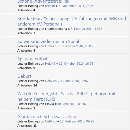
Schöne -Adventszeit !!!!!!!!!!
Letzter Beitrag von
orphan
«
7. Dezember 2011, 23:24
Antworten:
4
Kondukteur: "Scheissbuggi"/ Erfahrungen mit SBB und
anderem öV-Personal)
Letzter Beitrag von
Leandrosmama
«
8. Februar 2011, 14:23
Antworten:
7
So wir sind wider mal im Spital
Letzter Beitrag von
Gabi
«
17. Dezember 2010, 10:05
Antworten:
9
Spitalaufenthalt
Letzter Beitrag von
Heidi+2
«
10. Oktober 2010, 16:25
Antworten:
9
Geburt
Letzter Beitrag von
CéliNico
«
25. Juni 2010, 08:07
Antworten:
14
Wie die Zeit vergeht - Sascha, 2007 - geboren mit
halbem Herz HLHS
Letzter Beitrag von
Flavia
«
18. April 2010, 09:16
Antworten:
1
Glaube nach Schicksalsschlag
Letzter Beitrag von
CéliNico
«
12. Februar 2010, 09:25
Antworten:
11