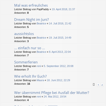
Mal was erfreuliches
Letzter Beitrag von
PapiPaddy
«
19. April 2018, 21:37
Antworten:
8
Dream Night im Juni?
Letzter Beitrag von
Beatrice
«
14. Juli 2016, 21:42
Antworten:
5
aussichtslos
Letzter Beitrag von
Beatrice
«
19. Juli 2015, 14:49
Antworten:
3
... einfach nur so ...
Letzter Beitrag von
Beatrice
«
8. April 2013, 22:04
Antworten:
7
Sommerferien
Letzter Beitrag von
reni
«
5. September 2012, 20:08
Antworten:
7
Wie erholt Ihr Euch?
Letzter Beitrag von
Maura
«
18. Juni 2012, 22:29
Antworten:
16
1
2
Wer übernimmt Pflege bei Ausfall der Mutter?
Letzter Beitrag von
reni
«
24. Mai 2012, 19:54
Antworten:
4