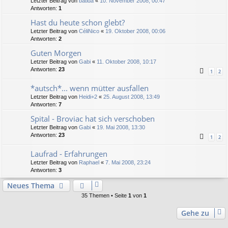
Letzter Beitrag von
batida
«
10. November 2008, 00:47
Antworten:
1
Hast du heute schon glebt?
Letzter Beitrag von
CéliNico
«
19. Oktober 2008, 00:06
Antworten:
2
Guten Morgen
Letzter Beitrag von
Gabi
«
11. Oktober 2008, 10:17
Antworten:
23
1
2
*autsch*... wenn mütter ausfallen
Letzter Beitrag von
Heidi+2
«
25. August 2008, 13:49
Antworten:
7
Spital - Broviac hat sich verschoben
Letzter Beitrag von
Gabi
«
19. Mai 2008, 13:30
Antworten:
23
1
2
Laufrad - Erfahrungen
Letzter Beitrag von
Raphael
«
7. Mai 2008, 23:24
Antworten:
3
Neues Thema
35 Themen • Seite
1
von
1
Gehe zu