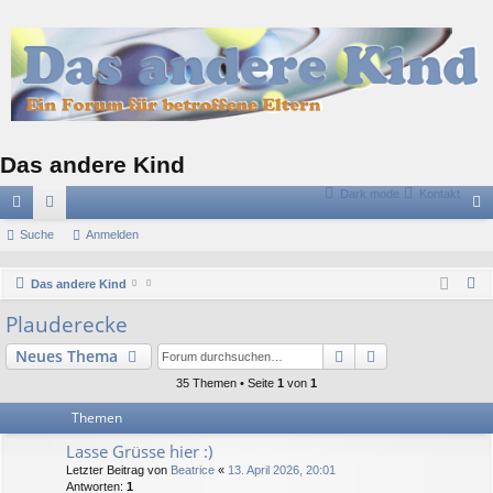
Das andere Kind
Dark mode
Kontakt
ch
Suche
or
Anmelden
n
ne
en
m
S
Das andere Kind
llz
el
u
Plauderecke
c
ug
de
Suche
Erweiterte Suc
Neues Thema
h
riff
n
e
35 Themen • Seite
1
von
1
Themen
Lasse Grüsse hier :)
Letzter Beitrag von
Beatrice
«
13. April 2026, 20:01
Antworten:
1