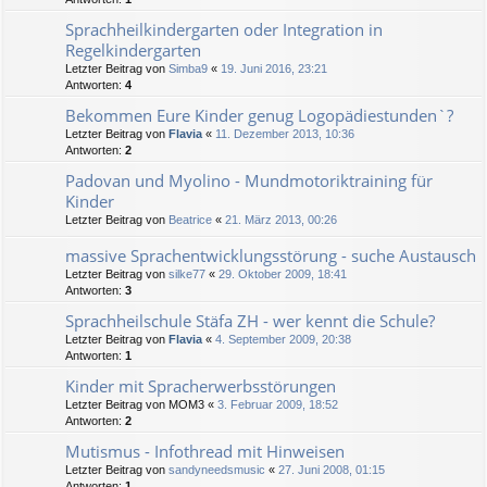
Sprachheilkindergarten oder Integration in
Regelkindergarten
Letzter Beitrag von
Simba9
«
19. Juni 2016, 23:21
Antworten:
4
Bekommen Eure Kinder genug Logopädiestunden`?
Letzter Beitrag von
Flavia
«
11. Dezember 2013, 10:36
Antworten:
2
Padovan und Myolino - Mundmotoriktraining für
Kinder
Letzter Beitrag von
Beatrice
«
21. März 2013, 00:26
massive Sprachentwicklungsstörung - suche Austausch
Letzter Beitrag von
silke77
«
29. Oktober 2009, 18:41
Antworten:
3
Sprachheilschule Stäfa ZH - wer kennt die Schule?
Letzter Beitrag von
Flavia
«
4. September 2009, 20:38
Antworten:
1
Kinder mit Spracherwerbsstörungen
Letzter Beitrag von
MOM3
«
3. Februar 2009, 18:52
Antworten:
2
Mutismus - Infothread mit Hinweisen
Letzter Beitrag von
sandyneedsmusic
«
27. Juni 2008, 01:15
Antworten:
1