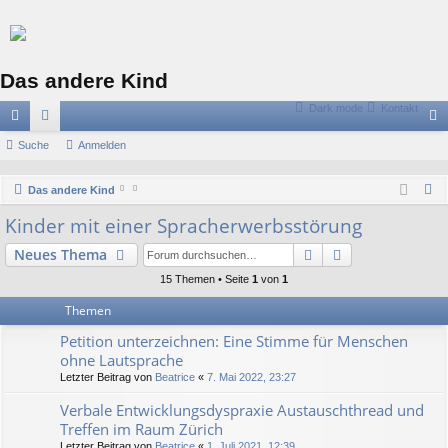
Das andere Kind
Dark mode
Kontakt
ch
Suche
or
Anmelden
n
ne
en
m
S
Das andere Kind
llz
el
u
Kinder mit einer Spracherwerbsstörung
c
ug
de
Suche
Erweiterte Suc
Neues Thema
h
riff
n
e
15 Themen • Seite
1
von
1
Themen
Petition unterzeichnen: Eine Stimme für Menschen
ohne Lautsprache
Letzter Beitrag von
Beatrice
«
7. Mai 2022, 23:27
Verbale Entwicklungsdyspraxie Austauschthread und
Treffen im Raum Zürich
Letzter Beitrag von
Beatrice
«
1. Juli 2021, 12:39