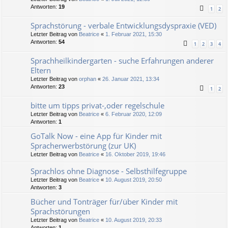
Antworten:
19
1
2
Sprachstörung - verbale Entwicklungsdyspraxie (VED)
Letzter Beitrag von
Beatrice
«
1. Februar 2021, 15:30
Antworten:
54
1
2
3
4
Sprachheilkindergarten - suche Erfahrungen anderer
Eltern
Letzter Beitrag von
orphan
«
26. Januar 2021, 13:34
Antworten:
23
1
2
bitte um tipps privat-,oder regelschule
Letzter Beitrag von
Beatrice
«
6. Februar 2020, 12:09
Antworten:
1
GoTalk Now - eine App für Kinder mit
Spracherwerbstörung (zur UK)
Letzter Beitrag von
Beatrice
«
16. Oktober 2019, 19:46
Sprachlos ohne Diagnose - Selbsthilfegruppe
Letzter Beitrag von
Beatrice
«
10. August 2019, 20:50
Antworten:
3
Bücher und Tonträger für/über Kinder mit
Sprachstörungen
Letzter Beitrag von
Beatrice
«
10. August 2019, 20:33
Antworten:
1