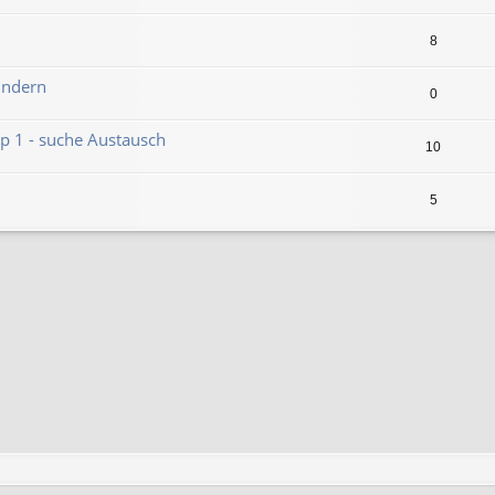
8
indern
0
Typ 1 - suche Austausch
10
5