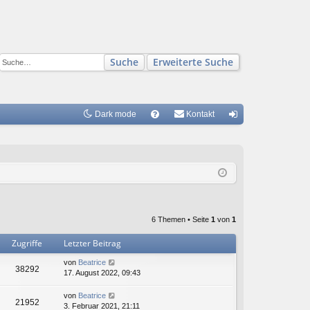
Suche
Erweiterte Suche
Dark mode
S
Kontakt
FA
n
Q
m
el
de
n
6 Themen • Seite
1
von
1
Zugriffe
Letzter Beitrag
von
Beatrice
38292
17. August 2022, 09:43
von
Beatrice
21952
3. Februar 2021, 21:11