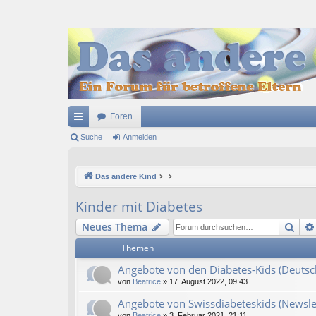
Foren
ch
Suche
Anmelden
ne
Das andere Kind
llz
ug
Kinder mit Diabetes
riff
Suc
Neues Thema
Themen
Angebote von den Diabetes-Kids (Deutsc
von
Beatrice
» 17. August 2022, 09:43
Angebote von Swissdiabeteskids (Newsle
von
Beatrice
» 3. Februar 2021, 21:11