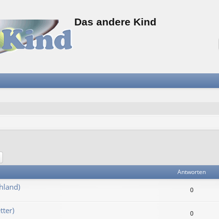
Das andere Kind
he
Erweiterte Suche
Antworten
hland)
0
tter)
0