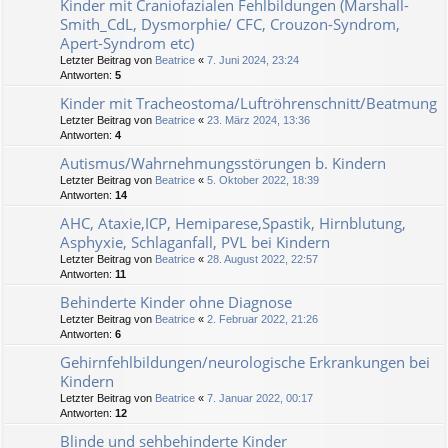
Kinder mit Craniofazialen Fehlbildungen (Marshall-
Smith_CdL, Dysmorphie/ CFC, Crouzon-Syndrom,
Apert-Syndrom etc)
Letzter Beitrag von
Beatrice
«
7. Juni 2024, 23:24
Antworten:
5
Kinder mit Tracheostoma/Luftröhrenschnitt/Beatmung
Letzter Beitrag von
Beatrice
«
23. März 2024, 13:36
Antworten:
4
Autismus/Wahrnehmungsstörungen b. Kindern
Letzter Beitrag von
Beatrice
«
5. Oktober 2022, 18:39
Antworten:
14
AHC, Ataxie,ICP, Hemiparese,Spastik, Hirnblutung,
Asphyxie, Schlaganfall, PVL bei Kindern
Letzter Beitrag von
Beatrice
«
28. August 2022, 22:57
Antworten:
11
Behinderte Kinder ohne Diagnose
Letzter Beitrag von
Beatrice
«
2. Februar 2022, 21:26
Antworten:
6
Gehirnfehlbildungen/neurologische Erkrankungen bei
Kindern
Letzter Beitrag von
Beatrice
«
7. Januar 2022, 00:17
Antworten:
12
Blinde und sehbehinderte Kinder