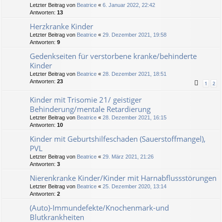
Letzter Beitrag von
Beatrice
«
6. Januar 2022, 22:42
Antworten:
13
Herzkranke Kinder
Letzter Beitrag von
Beatrice
«
29. Dezember 2021, 19:58
Antworten:
9
Gedenkseiten für verstorbene kranke/behinderte
Kinder
Letzter Beitrag von
Beatrice
«
28. Dezember 2021, 18:51
Antworten:
23
1
2
Kinder mit Trisomie 21/ geistiger
Behinderung/mentale Retardierung
Letzter Beitrag von
Beatrice
«
28. Dezember 2021, 16:15
Antworten:
10
Kinder mit Geburtshilfeschaden (Sauerstoffmangel),
PVL
Letzter Beitrag von
Beatrice
«
29. März 2021, 21:26
Antworten:
3
Nierenkranke Kinder/Kinder mit Harnabflussstörungen
Letzter Beitrag von
Beatrice
«
25. Dezember 2020, 13:14
Antworten:
2
(Auto)-Immundefekte/Knochenmark-und
Blutkrankheiten