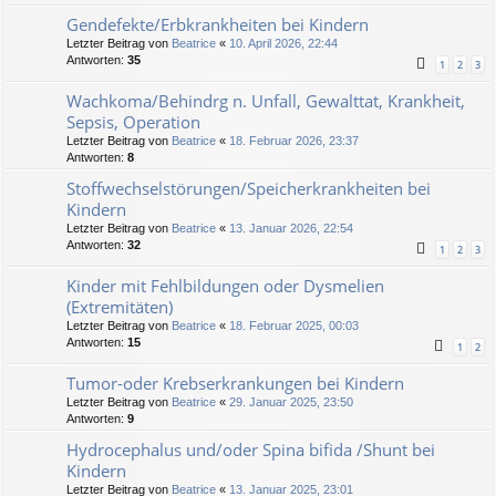
Gendefekte/Erbkrankheiten bei Kindern
Letzter Beitrag von
Beatrice
«
10. April 2026, 22:44
Antworten:
35
1
2
3
Wachkoma/Behindrg n. Unfall, Gewalttat, Krankheit,
Sepsis, Operation
Letzter Beitrag von
Beatrice
«
18. Februar 2026, 23:37
Antworten:
8
Stoffwechselstörungen/Speicherkrankheiten bei
Kindern
Letzter Beitrag von
Beatrice
«
13. Januar 2026, 22:54
Antworten:
32
1
2
3
Kinder mit Fehlbildungen oder Dysmelien
(Extremitäten)
Letzter Beitrag von
Beatrice
«
18. Februar 2025, 00:03
Antworten:
15
1
2
Tumor-oder Krebserkrankungen bei Kindern
Letzter Beitrag von
Beatrice
«
29. Januar 2025, 23:50
Antworten:
9
Hydrocephalus und/oder Spina bifida /Shunt bei
Kindern
Letzter Beitrag von
Beatrice
«
13. Januar 2025, 23:01