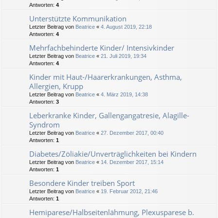
Antworten:
4
Unterstützte Kommunikation
Letzter Beitrag von
Beatrice
«
4. August 2019, 22:18
Antworten:
4
Mehrfachbehinderte Kinder/ Intensivkinder
Letzter Beitrag von
Beatrice
«
21. Juli 2019, 19:34
Antworten:
4
Kinder mit Haut-/Haarerkrankungen, Asthma,
Allergien, Krupp
Letzter Beitrag von
Beatrice
«
4. März 2019, 14:38
Antworten:
3
Leberkranke Kinder, Gallengangatresie, Alagille-
Syndrom
Letzter Beitrag von
Beatrice
«
27. Dezember 2017, 00:40
Antworten:
1
Diabetes/Zöliakie/Unverträglichkeiten bei Kindern
Letzter Beitrag von
Beatrice
«
14. Dezember 2017, 15:14
Antworten:
1
Besondere Kinder treiben Sport
Letzter Beitrag von
Beatrice
«
19. Februar 2012, 21:46
Antworten:
1
Hemiparese/Halbseitenlähmung, Plexusparese b.