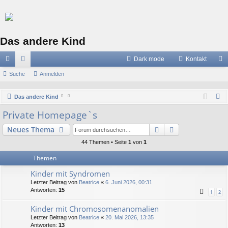
Das andere Kind
Dark mode
Kontakt
ch
Suche
or
Anmelden
n
ne
en
m
S
Das andere Kind
llz
el
u
Private Homepage`s
c
ug
de
Suche
Erweiterte Suc
Neues Thema
h
riff
n
e
44 Themen • Seite
1
von
1
Themen
Kinder mit Syndromen
Letzter Beitrag von
Beatrice
«
6. Juni 2026, 00:31
Antworten:
15
1
2
Kinder mit Chromosomenanomalien
Letzter Beitrag von
Beatrice
«
20. Mai 2026, 13:35
Antworten:
13