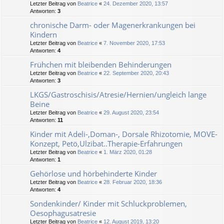
Letzter Beitrag von
Beatrice
«
24. Dezember 2020, 13:57
Antworten:
3
chronische Darm- oder Magenerkrankungen bei
Kindern
Letzter Beitrag von
Beatrice
«
7. November 2020, 17:53
Antworten:
4
Frühchen mit bleibenden Behinderungen
Letzter Beitrag von
Beatrice
«
22. September 2020, 20:43
Antworten:
3
LKGS/Gastroschisis/Atresie/Hernien/ungleich lange
Beine
Letzter Beitrag von
Beatrice
«
29. August 2020, 23:54
Antworten:
11
Kinder mit Adeli-,Doman-, Dorsale Rhizotomie, MOVE-
Konzept, Petö,Ulzibat..Therapie-Erfahrungen
Letzter Beitrag von
Beatrice
«
1. März 2020, 01:28
Antworten:
1
Gehörlose und hörbehinderte Kinder
Letzter Beitrag von
Beatrice
«
28. Februar 2020, 18:36
Antworten:
4
Sondenkinder/ Kinder mit Schluckproblemen,
Oesophagusatresie
Letzter Beitrag von
Beatrice
«
12. August 2019, 13:20