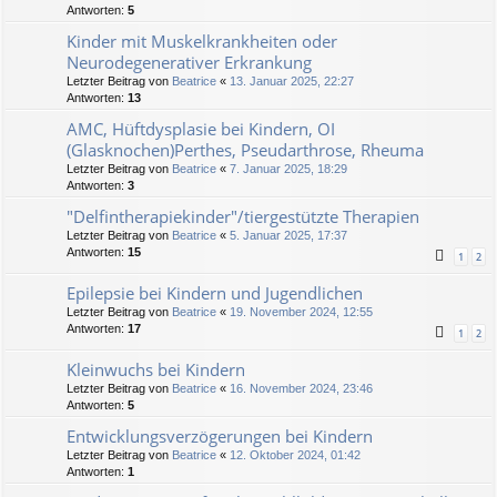
Antworten:
5
Kinder mit Muskelkrankheiten oder
Neurodegenerativer Erkrankung
Letzter Beitrag von
Beatrice
«
13. Januar 2025, 22:27
Antworten:
13
AMC, Hüftdysplasie bei Kindern, OI
(Glasknochen)Perthes, Pseudarthrose, Rheuma
Letzter Beitrag von
Beatrice
«
7. Januar 2025, 18:29
Antworten:
3
"Delfintherapiekinder"/tiergestützte Therapien
Letzter Beitrag von
Beatrice
«
5. Januar 2025, 17:37
Antworten:
15
1
2
Epilepsie bei Kindern und Jugendlichen
Letzter Beitrag von
Beatrice
«
19. November 2024, 12:55
Antworten:
17
1
2
Kleinwuchs bei Kindern
Letzter Beitrag von
Beatrice
«
16. November 2024, 23:46
Antworten:
5
Entwicklungsverzögerungen bei Kindern
Letzter Beitrag von
Beatrice
«
12. Oktober 2024, 01:42
Antworten:
1