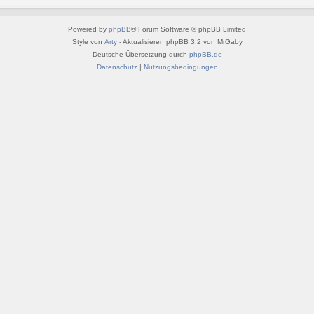
Powered by
phpBB
® Forum Software © phpBB Limited
Style von
Arty
- Aktualisieren phpBB 3.2 von MrGaby
Deutsche Übersetzung durch
phpBB.de
Datenschutz
|
Nutzungsbedingungen