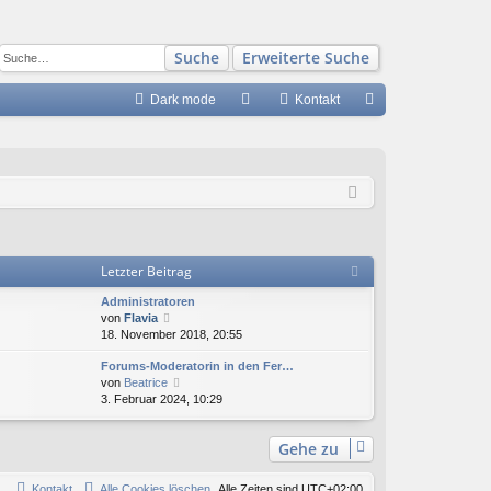
Suche
Erweiterte Suche
Dark mode
S
Kontakt
FA
n
Q
m
el
de
n
Letzter Beitrag
Administratoren
N
von
Flavia
e
18. November 2018, 20:55
u
Forums-Moderatorin in den Fer…
e
N
von
Beatrice
s
e
3. Februar 2024, 10:29
t
u
e
e
r
Gehe zu
s
B
t
e
e
i
Kontakt
Alle Cookies löschen
Alle Zeiten sind
UTC+02:00