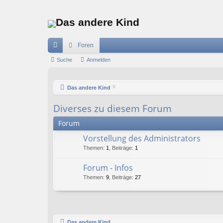
Das andere Kind
Foren
ch
Suche
Anmelden
ne
Das andere Kind
llz
ug
Diverses zu diesem Forum
riff
Forum
Vorstellung des Administrators
Themen
:
1
,
Beiträge
:
1
Forum - Infos
Themen
:
9
,
Beiträge
:
27
Das andere Kind