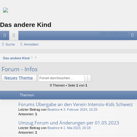
Das andere Kind
Dark mode
Kontakt
ch
Suche
or
Anmelden
n
ne
en
m
S
Das andere Kind
llz
el
u
Forum - Infos
c
ug
de
Suche
Erweiterte Suche
Neues Thema
h
riff
n
e
9 Themen • Seite
1
von
1
Themen
Forums Übergabe an den Verein Intensiv-Kids Schweiz
Letzter Beitrag von
Beatrice
«
3. Februar 2024, 10:29
Antworten:
1
Umzug Forum und Änderungen per 01.05.2023
Letzter Beitrag von
Beatrice
«
1. Mai 2023, 20:18
Antworten:
1