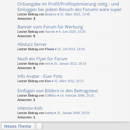
Ortsangabe im Profil/Profiloptimierung nötig - und
Einloggen bei jedem Besuch des Forums wäre super
Letzter Beitrag von
Beatrice
«
21. März 2021, 13:45
Antworten:
3
Banner vom Forum für Werbung
Letzter Beitrag von
Yasmin
«
9. Juni 2020, 14:20
Antworten:
5
Absturz Server
Letzter Beitrag von
Flavia
«
31. Juli 2014, 16:54
Noch ein Flyer für Forum
Letzter Beitrag von
reni
«
25. Januar 2013, 18:19
Antworten:
6
Info Avatar - Euer Foto
Letzter Beitrag von
Evo
«
31. März 2011, 22:27
Einfügen von Bildern in den Beitragstext
Letzter Beitrag von
CéliNico
«
14. Februar 2008, 14:20
Antworten:
1
intensiv-kids
Letzter Beitrag von
batida
«
31. Januar 2008, 20:53
Antworten:
1
Neues Thema