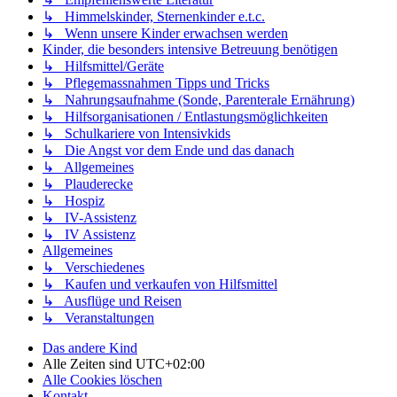
↳ Himmelskinder, Sternenkinder e.t.c.
↳ Wenn unsere Kinder erwachsen werden
Kinder, die besonders intensive Betreuung benötigen
↳ Hilfsmittel/Geräte
↳ Pflegemassnahmen Tipps und Tricks
↳ Nahrungsaufnahme (Sonde, Parenterale Ernährung)
↳ Hilfsorganisationen / Entlastungsmöglichkeiten
↳ Schulkariere von Intensivkids
↳ Die Angst vor dem Ende und das danach
↳ Allgemeines
↳ Plauderecke
↳ Hospiz
↳ IV-Assistenz
↳ IV Assistenz
Allgemeines
↳ Verschiedenes
↳ Kaufen und verkaufen von Hilfsmittel
↳ Ausflüge und Reisen
↳ Veranstaltungen
Das andere Kind
Alle Zeiten sind
UTC+02:00
Alle Cookies löschen
Kontakt