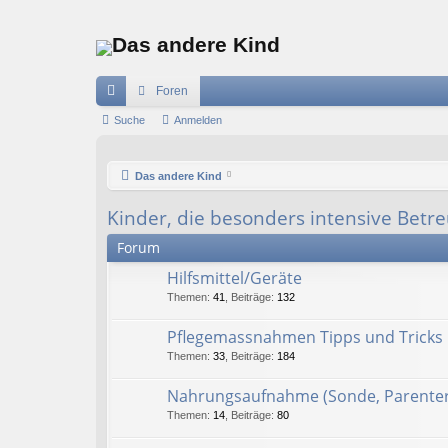
Das andere Kind
Foren
ch
Suche
Anmelden
ne
Das andere Kind
llz
ug
Kinder, die besonders intensive Betr
riff
Forum
Hilfsmittel/Geräte
Themen
:
41
,
Beiträge
:
132
Pflegemassnahmen Tipps und Tricks
Themen
:
33
,
Beiträge
:
184
Nahrungsaufnahme (Sonde, Parenter
Themen
:
14
,
Beiträge
:
80