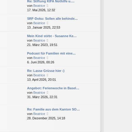
Re: Stiftung KIFA Nothilfe u.…
e
r
t
N
von
Beatrice
s
B
r
e
17. Mai 2026, 12:32
t
e
a
u
e
i
g
SRF-Doku: Sollen alle behinde…
e
r
t
N
von
Beatrice
s
B
r
e
13. Januar 2025, 22:53
t
e
a
u
e
i
g
Mein Kind stirbt - Susanne Ke…
e
r
t
N
von
Beatrice
s
B
r
e
21. März 2023, 19:51
t
e
a
u
e
i
g
Podcast für Familien mit eine…
e
r
t
N
von
Beatrice
s
B
r
e
6. Juni 2026, 00:26
t
e
a
u
e
i
g
Re: Lasse Grüsse hier :)
e
r
t
N
von
Beatrice
s
B
r
e
13. April 2026, 20:01
t
e
a
u
e
i
g
Angebot: Ferienwoche in Basel…
e
r
t
N
von
Beatrice
s
B
r
e
31. März 2026, 22:31
t
e
a
u
e
i
g
e
r
t
Re: Familie aus dem Kanton SO…
s
B
r
N
von
Beatrice
t
e
a
e
28. Dezember 2025, 14:18
e
i
g
u
r
t
e
B
r
s