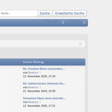
Suche
Erweiterte Suche
Dark mode
Kontakt
S
FA
n
Q
m
el
de
n
Letzter Beitrag
Re: Kreative Eltern besondere…
N
von
Beatrice
e
12. November 2025, 17:19
u
Re: Sabbertücher, Dreiecks-Ha…
e
N
von
Beatrice
s
e
21. November 2024, 22:39
t
u
e
Schweizer Mami eines betroffe…
e
r
N
von
Beatrice
s
B
e
12. November 2025, 17:21
t
e
u
e
i