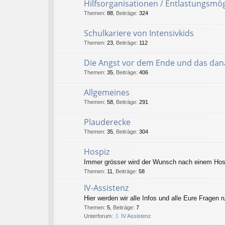
Hilfsorganisationen / Entlastungsmög
Themen
:
88
,
Beiträge
:
324
Schulkariere von Intensivkids
Themen
:
23
,
Beiträge
:
112
Die Angst vor dem Ende und das da
Themen
:
35
,
Beiträge
:
406
Allgemeines
Themen
:
58
,
Beiträge
:
291
Plauderecke
Themen
:
35
,
Beiträge
:
304
Hospiz
Immer grösser wird der Wunsch nach einem Hospi
Themen
:
11
,
Beiträge
:
58
IV-Assistenz
Hier werden wir alle Infos und alle Eure Frage
Themen
:
5
,
Beiträge
:
7
Unterforum:
IV Assistenz