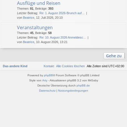
Ausflüge und Reisen
Themen
:
81
,
Beiträge
:
393
Letzter Beitrag:
Re: 1. August 2026-Brunch auf…
von
Beatrice
, 12. Juli 2026, 20:10
Veranstaltungen
Themen
:
45
,
Beiträge
:
58
Letzter Beitrag:
Re: 10. August 2026 Anmeldesc…
von
Beatrice
, 10. August 2026, 13:21
Gehe zu
Das andere Kind
Kontakt
Alle Cookies löschen
Alle Zeiten sind
UTC+02:00
Powered by
phpBB
® Forum Software © phpBB Limited
Style von
Arty
- Aktualisieren phpBB 3.2 von MrGaby
Deutsche Übersetzung durch
phpBB.de
Datenschutz
|
Nutzungsbedingungen