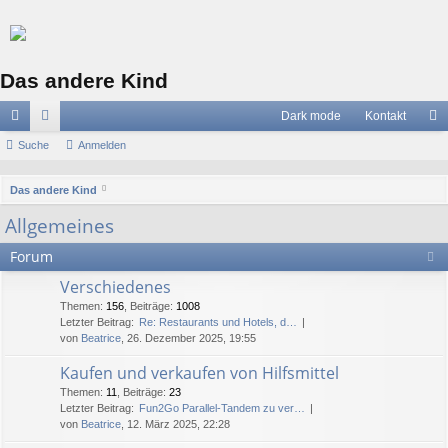
Das andere Kind
Dark mode
Kontakt
ch
Suche
or
Anmelden
n
ne
en
m
S
Das andere Kind
llz
el
u
Allgemeines
c
ug
de
Forum
h
riff
n
e
Verschiedenes
Themen
:
156
,
Beiträge
:
1008
Letzter Beitrag:
Re: Restaurants und Hotels, d…
von
Beatrice
, 26. Dezember 2025, 19:55
Kaufen und verkaufen von Hilfsmittel
Themen
:
11
,
Beiträge
:
23
Letzter Beitrag:
Fun2Go Parallel-Tandem zu ver…
von
Beatrice
, 12. März 2025, 22:28