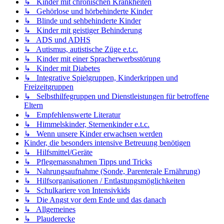
↳ Kinder mit chronischen Krankheiten
↳ Gehörlose und hörbehinderte Kinder
↳ Blinde und sehbehinderte Kinder
↳ Kinder mit geistiger Behinderung
↳ ADS und ADHS
↳ Autismus, autistische Züge e.t.c.
↳ Kinder mit einer Spracherwerbsstörung
↳ Kinder mit Diabetes
↳ Integrative Spielgruppen, Kinderkrippen und
Freizeitgruppen
↳ Selbsthilfegruppen und Dienstleistungen für betroffene
Eltern
↳ Empfehlenswerte Literatur
↳ Himmelskinder, Sternenkinder e.t.c.
↳ Wenn unsere Kinder erwachsen werden
Kinder, die besonders intensive Betreuung benötigen
↳ Hilfsmittel/Geräte
↳ Pflegemassnahmen Tipps und Tricks
↳ Nahrungsaufnahme (Sonde, Parenterale Ernährung)
↳ Hilfsorganisationen / Entlastungsmöglichkeiten
↳ Schulkariere von Intensivkids
↳ Die Angst vor dem Ende und das danach
↳ Allgemeines
↳ Plauderecke