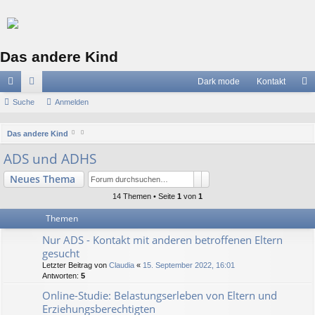
Das andere Kind
Dark mode
Kontakt
ch
Suche
or
Anmelden
n
ne
en
m
S
Das andere Kind
llz
el
u
ADS und ADHS
c
ug
de
Suche
Erweiterte Suche
Neues Thema
h
riff
n
e
14 Themen • Seite
1
von
1
Themen
Nur ADS - Kontakt mit anderen betroffenen Eltern
gesucht
Letzter Beitrag von
Claudia
«
15. September 2022, 16:01
Antworten:
5
Online-Studie: Belastungserleben von Eltern und
Erziehungsberechtigten