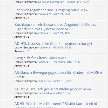
Letzter Beitrag von
ma.belastungeltern
«
20. Januar 2022, 16:14
Lehrerengagement und –umgang mit ADHS?
Letzter Beitrag von
zoraya
«
24. Juli 2021, 08:35
Antworten:
4
Buchknacker- ein besonderes Angebot für Kids u.
Jugendliche mit Dyslexie oder ADHS
Letzter Beitrag von
orphan
«
18. Juli 2021, 18:58
Antworten:
2
AD(H)S: Übersicht im Medikamentendschungel
Letzter Beitrag von
orphan
«
24. Mai 2016, 14:26
Antworten:
3
Ausgleich für Eltern - aber wie?
Letzter Beitrag von
Hasina
«
19. Dezember 2015, 17:58
Antworten:
3
Aikidan.ch Bewegungsgruppen für Kinder mit AD(H)S,
Vaduz FL
Letzter Beitrag von
Beatrice
«
4. Juni 2015, 22:22
ADHS: Austausch gesucht! Ritalin ja oder nein?
Letzter Beitrag von
xena
«
24. April 2015, 10:04
Antworten:
8
ADHS- Welche Medikamente? Ritalin kommt nicht