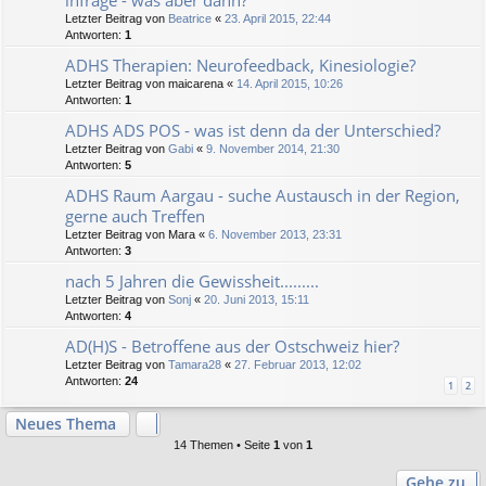
infrage - was aber dann?
Letzter Beitrag von
Beatrice
«
23. April 2015, 22:44
Antworten:
1
ADHS Therapien: Neurofeedback, Kinesiologie?
Letzter Beitrag von
maicarena
«
14. April 2015, 10:26
Antworten:
1
ADHS ADS POS - was ist denn da der Unterschied?
Letzter Beitrag von
Gabi
«
9. November 2014, 21:30
Antworten:
5
ADHS Raum Aargau - suche Austausch in der Region,
gerne auch Treffen
Letzter Beitrag von
Mara
«
6. November 2013, 23:31
Antworten:
3
nach 5 Jahren die Gewissheit.........
Letzter Beitrag von
Sonj
«
20. Juni 2013, 15:11
Antworten:
4
AD(H)S - Betroffene aus der Ostschweiz hier?
Letzter Beitrag von
Tamara28
«
27. Februar 2013, 12:02
Antworten:
24
1
2
Neues Thema
14 Themen • Seite
1
von
1
Gehe zu