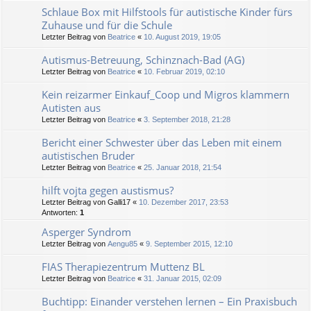
Schlaue Box mit Hilfstools für autistische Kinder fürs
Zuhause und für die Schule
Letzter Beitrag von
Beatrice
«
10. August 2019, 19:05
Autismus-Betreuung, Schinznach-Bad (AG)
Letzter Beitrag von
Beatrice
«
10. Februar 2019, 02:10
Kein reizarmer Einkauf_Coop und Migros klammern
Autisten aus
Letzter Beitrag von
Beatrice
«
3. September 2018, 21:28
Bericht einer Schwester über das Leben mit einem
autistischen Bruder
Letzter Beitrag von
Beatrice
«
25. Januar 2018, 21:54
hilft vojta gegen austismus?
Letzter Beitrag von
Galli17
«
10. Dezember 2017, 23:53
Antworten:
1
Asperger Syndrom
Letzter Beitrag von
Aengu85
«
9. September 2015, 12:10
FIAS Therapiezentrum Muttenz BL
Letzter Beitrag von
Beatrice
«
31. Januar 2015, 02:09
Buchtipp: Einander verstehen lernen – Ein Praxisbuch