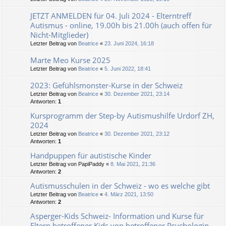
JETZT ANMELDEN für 04. Juli 2024 - Elterntreff
Autismus - online, 19.00h bis 21.00h (auch offen für
Nicht-Mitglieder)
Letzter Beitrag von
Beatrice
«
23. Juni 2024, 16:18
Marte Meo Kurse 2025
Letzter Beitrag von
Beatrice
«
5. Juni 2022, 18:41
2023: Gefühlsmonster-Kurse in der Schweiz
Letzter Beitrag von
Beatrice
«
30. Dezember 2021, 23:14
Antworten:
1
Kursprogramm der Step-by Autismushilfe Urdorf ZH,
2024
Letzter Beitrag von
Beatrice
«
30. Dezember 2021, 23:12
Antworten:
1
Handpuppen für autistische Kinder
Letzter Beitrag von
PapiPaddy
«
8. Mai 2021, 21:36
Antworten:
2
Autismusschulen in der Schweiz - wo es welche gibt
Letzter Beitrag von
Beatrice
«
4. März 2021, 13:50
Antworten:
2
Asperger-Kids Schweiz- Information und Kurse für
Eltern betroffener Kids von betroffener Psychologin