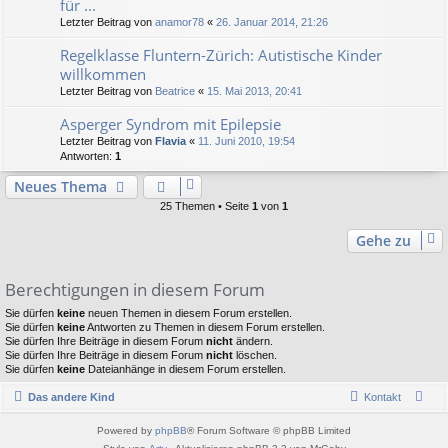
für ...
Letzter Beitrag von
anamor78
«
26. Januar 2014, 21:26
Regelklasse Fluntern-Zürich: Autistische Kinder
willkommen
Letzter Beitrag von
Beatrice
«
15. Mai 2013, 20:41
Asperger Syndrom mit Epilepsie
Letzter Beitrag von
Flavia
«
11. Juni 2010, 19:54
Antworten:
1
Neues Thema
25 Themen • Seite
1
von
1
Gehe zu
Berechtigungen in diesem Forum
Sie dürfen
keine
neuen Themen in diesem Forum erstellen.
Sie dürfen
keine
Antworten zu Themen in diesem Forum erstellen.
Sie dürfen Ihre Beiträge in diesem Forum
nicht
ändern.
Sie dürfen Ihre Beiträge in diesem Forum
nicht
löschen.
Sie dürfen
keine
Dateianhänge in diesem Forum erstellen.
Das andere Kind
Kontakt
Powered by
phpBB
® Forum Software © phpBB Limited