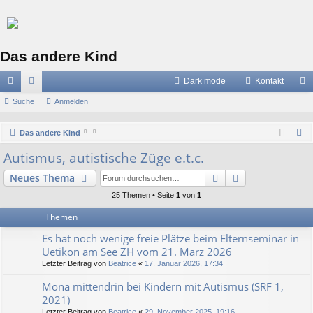
Das andere Kind
Dark mode
Kontakt
ch
Suche
or
Anmelden
n
ne
en
m
S
Das andere Kind
llz
el
u
Autismus, autistische Züge e.t.c.
c
ug
de
Suche
Erweiterte Suc
Neues Thema
h
riff
n
e
25 Themen • Seite
1
von
1
Themen
Es hat noch wenige freie Plätze beim Elternseminar in
Uetikon am See ZH vom 21. März 2026
Letzter Beitrag von
Beatrice
«
17. Januar 2026, 17:34
Mona mittendrin bei Kindern mit Autismus (SRF 1,
2021)
Letzter Beitrag von
Beatrice
«
29. November 2025, 19:16