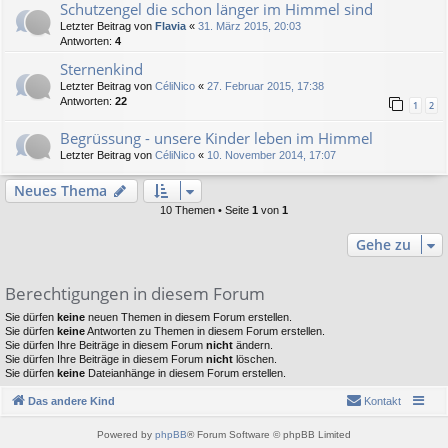
Schutzengel die schon länger im Himmel sind
Letzter Beitrag von
Flavia
«
31. März 2015, 20:03
Antworten:
4
Sternenkind
Letzter Beitrag von
CéliNico
«
27. Februar 2015, 17:38
Antworten:
22
1
2
Begrüssung - unsere Kinder leben im Himmel
Letzter Beitrag von
CéliNico
«
10. November 2014, 17:07
Neues Thema
10 Themen • Seite
1
von
1
Gehe zu
Berechtigungen in diesem Forum
Sie dürfen
keine
neuen Themen in diesem Forum erstellen.
Sie dürfen
keine
Antworten zu Themen in diesem Forum erstellen.
Sie dürfen Ihre Beiträge in diesem Forum
nicht
ändern.
Sie dürfen Ihre Beiträge in diesem Forum
nicht
löschen.
Sie dürfen
keine
Dateianhänge in diesem Forum erstellen.
Das andere Kind
Kontakt
Powered by
phpBB
® Forum Software © phpBB Limited