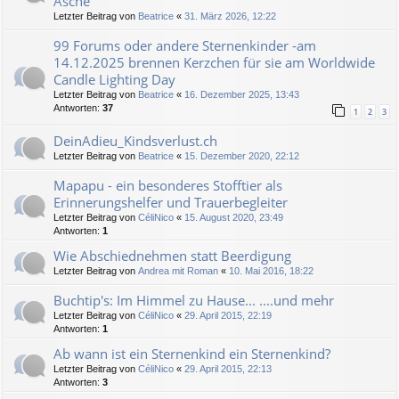
Asche
Letzter Beitrag von
Beatrice
«
31. März 2026, 12:22
99 Forums oder andere Sternenkinder -am
14.12.2025 brennen Kerzchen für sie am Worldwide
Candle Lighting Day
Letzter Beitrag von
Beatrice
«
16. Dezember 2025, 13:43
Antworten:
37
1
2
3
DeinAdieu_Kindsverlust.ch
Letzter Beitrag von
Beatrice
«
15. Dezember 2020, 22:12
Mapapu - ein besonderes Stofftier als
Erinnerungshelfer und Trauerbegleiter
Letzter Beitrag von
CéliNico
«
15. August 2020, 23:49
Antworten:
1
Wie Abschiednehmen statt Beerdigung
Letzter Beitrag von
Andrea mit Roman
«
10. Mai 2016, 18:22
Buchtip's: Im Himmel zu Hause... ....und mehr
Letzter Beitrag von
CéliNico
«
29. April 2015, 22:19
Antworten:
1
Ab wann ist ein Sternenkind ein Sternenkind?
Letzter Beitrag von
CéliNico
«
29. April 2015, 22:13
Antworten:
3