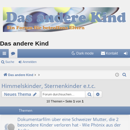
Das andere Kind
Dark mode
Kontakt
ch
Suche
or
Anmelden
n
ne
en
m
S
Das andere Kind
llz
el
u
Himmelskinder, Sternenkinder e.t.c.
c
ug
de
Suche
Erweiterte Suc
Neues Thema
h
riff
n
e
10 Themen • Seite
1
von
1
Themen
Dokumentarfilm über eine Schweizer Mutter, die 2
besondere Kinder verloren hat - Wie Phönix aus der