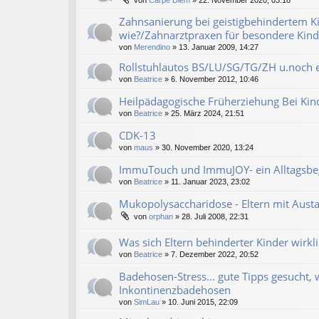
von
Carpe Diem
» 22. November 2020, 03:18
Zahnsanierung bei geistigbehindertem K
wie?/Zahnarztpraxen für besondere Kind
von
Merendino
» 13. Januar 2009, 14:27
Rollstuhlautos BS/LU/SG/TG/ZH u.noch e
von
Beatrice
» 6. November 2012, 10:46
Heilpädagogische Früherziehung Bei Kin
von
Beatrice
» 25. März 2024, 21:51
CDK-13
von
maus
» 30. November 2020, 13:24
ImmuTouch und ImmuJOY- ein Alltagsbegl
von
Beatrice
» 11. Januar 2023, 23:02
Mukopolysaccharidose - Eltern mit Aus
von
orphan
» 28. Juli 2008, 22:31
Was sich Eltern behinderter Kinder wirk
von
Beatrice
» 7. Dezember 2022, 20:52
Badehosen-Stress... gute Tipps gesucht,
Inkontinenzbadehosen
von
SimLau
» 10. Juni 2015, 22:09