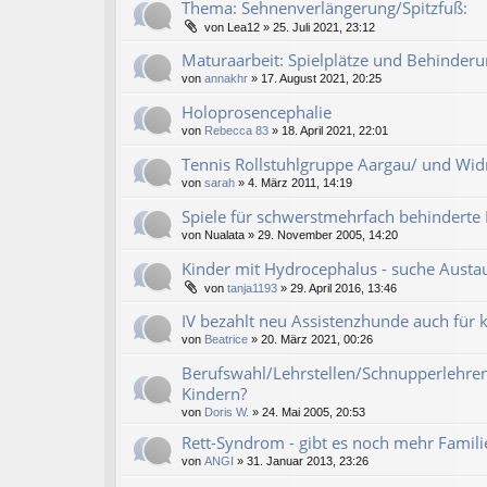
Thema: Sehnenverlängerung/Spitzfuß:
von
Lea12
» 25. Juli 2021, 23:12
Maturaarbeit: Spielplätze und Behinder
von
annakhr
» 17. August 2021, 20:25
Holoprosencephalie
von
Rebecca 83
» 18. April 2021, 22:01
Tennis Rollstuhlgruppe Aargau/ und Wi
von
sarah
» 4. März 2011, 14:19
Spiele für schwerstmehrfach behinderte K
von
Nualata
» 29. November 2005, 14:20
Kinder mit Hydrocephalus - suche Austau
von
tanja1193
» 29. April 2016, 13:46
IV bezahlt neu Assistenzhunde auch für 
von
Beatrice
» 20. März 2021, 00:26
Berufswahl/Lehrstellen/Schnupperlehren
Kindern?
von
Doris W.
» 24. Mai 2005, 20:53
Rett-Syndrom - gibt es noch mehr Familie
von
ANGI
» 31. Januar 2013, 23:26