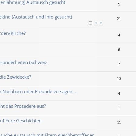
enlähmung) Austausch gesucht
5
kind (Austausch und Info gesucht)
21
1
2
rden/Kirche?
4
6
esonderheiten (Schweiz
7
 die Zewidecke?
13
Nachbarn oder Freunde versagen...
4
ieht das Prozedere aus?
1
uf Eure Geschichten
11
 suche Austausch mit Eltern gleichbetroffener