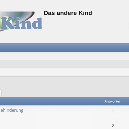
Das andere Kind
he
Erweiterte Suche
Antworten
Behinderung
1
2