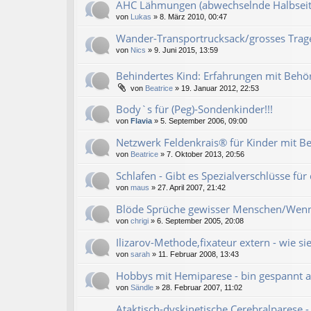
AHC Lähmungen (abwechselnde Halbseit
von
Lukas
» 8. März 2010, 00:47
Wander-Transportrucksack/grosses Trage
von
Nics
» 9. Juni 2015, 13:59
Behindertes Kind: Erfahrungen mit Behö
von
Beatrice
» 19. Januar 2012, 22:53
Body`s für (Peg)-Sondenkinder!!!
von
Flavia
» 5. September 2006, 09:00
Netzwerk Feldenkrais® für Kinder mit B
von
Beatrice
» 7. Oktober 2013, 20:56
Schlafen - Gibt es Spezialverschlüsse für
von
maus
» 27. April 2007, 21:42
Blöde Sprüche gewisser Menschen/Wenn 
von
chrigi
» 6. September 2005, 20:08
Ilizarov-Methode,fixateur extern - wie s
von
sarah
» 11. Februar 2008, 13:43
Hobbys mit Hemiparese - bin gespannt a
von
Sändle
» 28. Februar 2007, 11:02
Ataktisch-dyskinetische Cerebralparese -