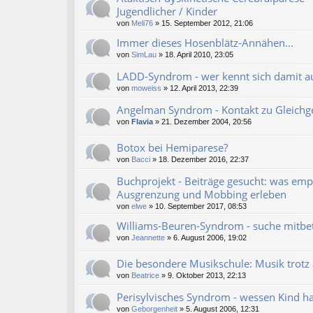
Jugendlicher / Kinder
von
Meli76
» 15. September 2012, 21:06
Immer dieses Hosenblätz-Annähen...
von
SimLau
» 18. April 2010, 23:05
LADD-Syndrom - wer kennt sich damit a
von
moweiss
» 12. April 2013, 22:39
Angelman Syndrom - Kontakt zu Gleichg
von
Flavia
» 21. Dezember 2004, 20:56
Botox bei Hemiparese?
von
Bacci
» 18. Dezember 2016, 22:37
Buchprojekt - Beiträge gesucht: was emp
Ausgrenzung und Mobbing erleben
von
elwe
» 10. September 2017, 08:53
Williams-Beuren-Syndrom - suche mitbet
von
Jeannette
» 6. August 2006, 19:02
Die besondere Musikschule: Musik trotz
von
Beatrice
» 9. Oktober 2013, 22:13
Perisylvisches Syndrom - wessen Kind ha
von
Geborgenheit
» 5. August 2006, 12:31