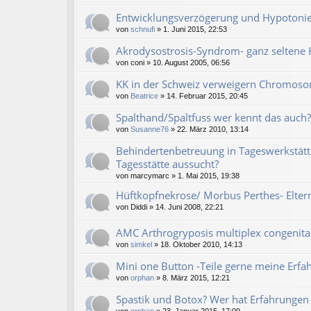
Entwicklungsverzögerung und Hypotonie
von
schnufi
» 1. Juni 2015, 22:53
Akrodysostrosis-Syndrom- ganz seltene 
von
coni
» 10. August 2005, 06:56
KK in der Schweiz verweigern Chromos
von
Beatrice
» 14. Februar 2015, 20:45
Spalthand/Spaltfuss wer kennt das auch?
von
Susanne76
» 22. März 2010, 13:14
Behindertenbetreuung in Tageswerkstätte
Tagesstätte aussucht?
von
marcymarc
» 1. Mai 2015, 19:38
Hüftkopfnekrose/ Morbus Perthes- Eltern
von
Diddi
» 14. Juni 2008, 22:21
AMC Arthrogryposis multiplex congenita
von
simkel
» 18. Oktober 2010, 14:13
Mini one Button -Teile gerne meine Erfa
von
orphan
» 8. März 2015, 12:21
Spastik und Botox? Wer hat Erfahrungen
von
orphan
» 23. Januar 2015, 17:09