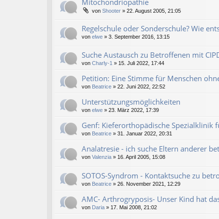
Mitochondriopathie
von
Shooter
» 22. August 2005, 21:05
Regelschule oder Sonderschule? Wie ents
von
elwe
» 3. September 2016, 13:15
Suche Austausch zu Betroffenen mit CI
von
Charly-1
» 15. Juli 2022, 17:44
Petition: Eine Stimme für Menschen ohn
von
Beatrice
» 22. Juni 2022, 22:52
Unterstützungsmöglichkeiten
von
elwe
» 23. März 2022, 17:39
Genf: Kieferorthopädische Spezialklinik
von
Beatrice
» 31. Januar 2022, 20:31
Analatresie - ich suche Eltern anderer b
von
Valenzia
» 16. April 2005, 15:08
SOTOS-Syndrom - Kontaktsuche zu betro
von
Beatrice
» 26. November 2021, 12:29
AMC- Arthrogryposis- Unser Kind hat da
von
Daria
» 17. Mai 2008, 21:02