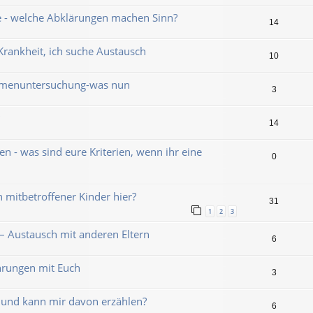
 - welche Abklärungen machen Sinn?
14
Krankheit, ich suche Austausch
10
omenuntersuchung-was nun
3
14
n - was sind eure Kriterien, wenn ihr eine
0
 mitbetroffener Kinder hier?
31
1
2
3
– Austausch mit anderen Eltern
6
hrungen mit Euch
3
 und kann mir davon erzählen?
6