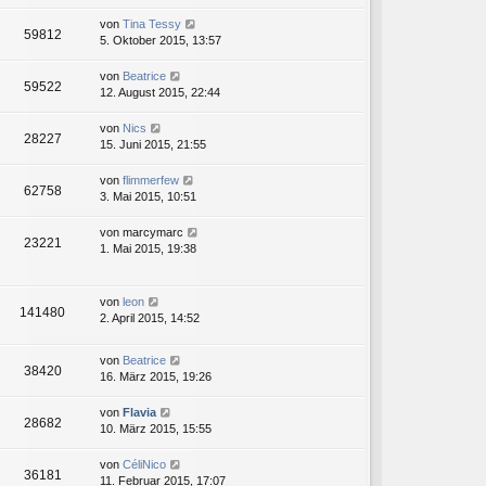
von
Tina Tessy
59812
5. Oktober 2015, 13:57
von
Beatrice
59522
12. August 2015, 22:44
von
Nics
28227
15. Juni 2015, 21:55
von
flimmerfew
62758
3. Mai 2015, 10:51
von
marcymarc
23221
1. Mai 2015, 19:38
von
leon
141480
2. April 2015, 14:52
von
Beatrice
38420
16. März 2015, 19:26
von
Flavia
28682
10. März 2015, 15:55
von
CéliNico
36181
11. Februar 2015, 17:07