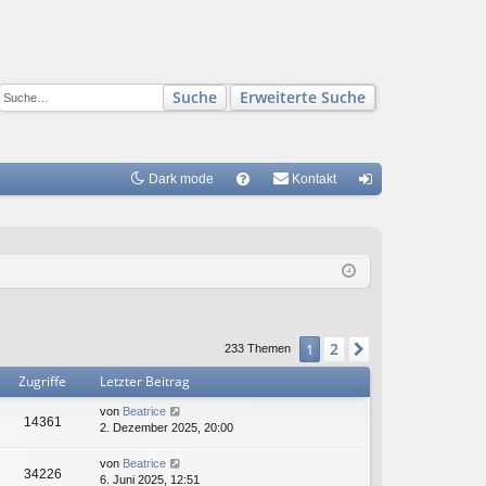
Suche
Erweiterte Suche
Dark mode
S
Kontakt
FA
n
Q
m
el
de
n
2
1
Nächste
233 Themen
Zugriffe
Letzter Beitrag
von
Beatrice
14361
2. Dezember 2025, 20:00
von
Beatrice
34226
6. Juni 2025, 12:51