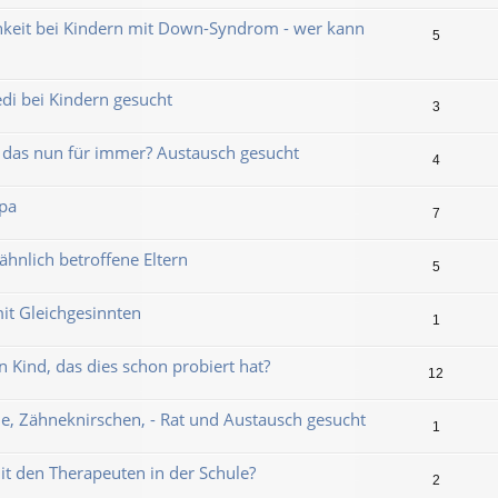
keit bei Kindern mit Down-Syndrom - wer kann
5
di bei Kindern gesucht
3
st das nun für immer? Austausch gesucht
4
opa
7
ähnlich betroffene Eltern
5
it Gleichgesinnten
1
n Kind, das dies schon probiert hat?
12
, Zähneknirschen, - Rat und Austausch gesucht
1
mit den Therapeuten in der Schule?
2