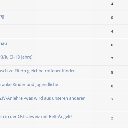
4
ung
0
4
dnau
6
i/Ju (3-18 Jahre)
7
sch zu Eltern gleichbetroffener Kinder
8
kranke Kinder und Jugendliche
0
,IV-Anlehre -was wird aus unseren anderen
7
n in der Ostschweiz mit Rett-Ängeli?
2