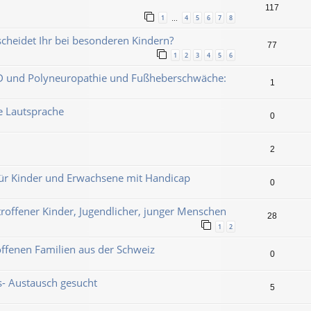
117
1
4
5
6
7
8
…
cheidet Ihr bei besonderen Kindern?
77
1
2
3
4
5
6
PD und Polyneuropathie und Fußheberschwäche:
1
e Lautsprache
0
2
 für Kinder und Erwachsene mit Handicap
0
etroffener Kinder, Jugendlicher, junger Menschen
28
1
2
ffenen Familien aus der Schweiz
0
s- Austausch gesucht
5