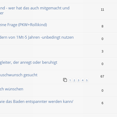
ind - wer hat das auch mitgemacht und
11
er
ine Frage (PKW+Rollikind)
8
dern von 1Mt-5 Jahren -unbedingt nutzen
0
3
eiter, der anregt oder beruhigt
0
tauschwunsch gesucht
67
1
2
3
4
5
lich wünschen
0
 wie das Baden entspannter werden kann/
6