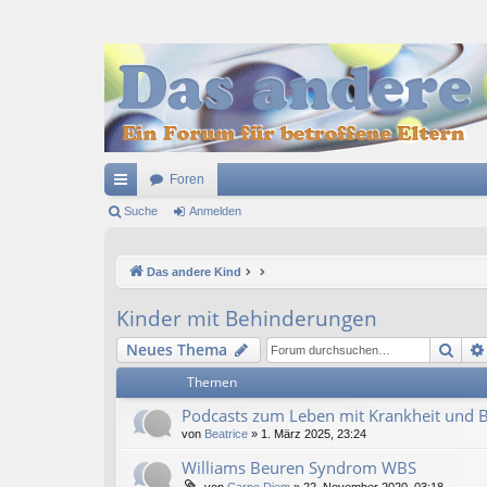
Foren
ch
Suche
Anmelden
ne
Das andere Kind
llz
ug
Kinder mit Behinderungen
riff
Suc
Neues Thema
Themen
Podcasts zum Leben mit Krankheit und 
von
Beatrice
» 1. März 2025, 23:24
Williams Beuren Syndrom WBS