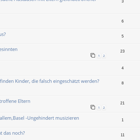
3
6
us?
5
esinnten
23
1
2
4
finden Kinder, die falsch eingeschätzt werden?
8
roffene Eltern
21
1
2
 allem,Basel -Ungehindert musizieren
1
t das noch?
11