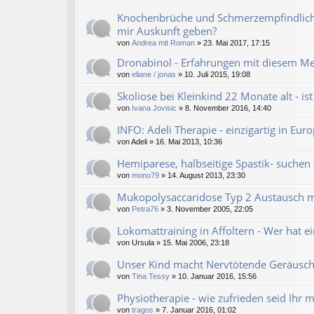
Knochenbrüche und Schmerzempfindlich
mir Auskunft geben?
von
Andrea mit Roman
» 23. Mai 2017, 17:15
Dronabinol - Erfahrungen mit diesem Me
von
eliane / jonas
» 10. Juli 2015, 19:08
Skoliose bei Kleinkind 22 Monate alt - i
von
Ivana Jovisic
» 8. November 2016, 14:40
INFO: Adeli Therapie - einzigartig in Eur
von
Adeli
» 16. Mai 2013, 10:36
Hemiparese, halbseitige Spastik- suchen 
von
mono79
» 14. August 2013, 23:30
Mukopolysaccaridose Typ 2 Austausch m
von
Petra76
» 3. November 2005, 22:05
Lokomattraining in Affoltern - Wer hat ei
von
Ursula
» 15. Mai 2006, 23:18
Unser Kind macht Nervtötende Geräusche
von
Tina Tessy
» 10. Januar 2016, 15:56
Physiotherapie - wie zufrieden seid Ihr 
von
tragos
» 7. Januar 2016, 01:02