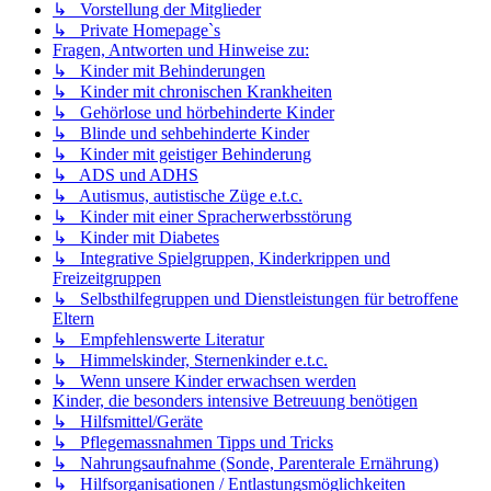
↳ Vorstellung der Mitglieder
↳ Private Homepage`s
Fragen, Antworten und Hinweise zu:
↳ Kinder mit Behinderungen
↳ Kinder mit chronischen Krankheiten
↳ Gehörlose und hörbehinderte Kinder
↳ Blinde und sehbehinderte Kinder
↳ Kinder mit geistiger Behinderung
↳ ADS und ADHS
↳ Autismus, autistische Züge e.t.c.
↳ Kinder mit einer Spracherwerbsstörung
↳ Kinder mit Diabetes
↳ Integrative Spielgruppen, Kinderkrippen und
Freizeitgruppen
↳ Selbsthilfegruppen und Dienstleistungen für betroffene
Eltern
↳ Empfehlenswerte Literatur
↳ Himmelskinder, Sternenkinder e.t.c.
↳ Wenn unsere Kinder erwachsen werden
Kinder, die besonders intensive Betreuung benötigen
↳ Hilfsmittel/Geräte
↳ Pflegemassnahmen Tipps und Tricks
↳ Nahrungsaufnahme (Sonde, Parenterale Ernährung)
↳ Hilfsorganisationen / Entlastungsmöglichkeiten