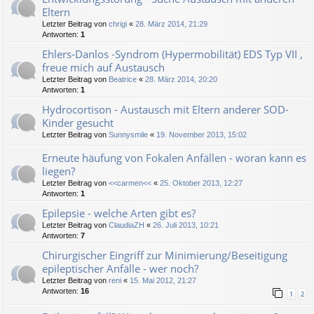
Eltern
Letzter Beitrag von
chrigi
«
28. März 2014, 21:29
Antworten:
1
Ehlers-Danlos -Syndrom (Hypermobilität) EDS Typ VII ,
freue mich auf Austausch
Letzter Beitrag von
Beatrice
«
28. März 2014, 20:20
Antworten:
1
Hydrocortison - Austausch mit Eltern anderer SOD-
Kinder gesucht
Letzter Beitrag von
Sunnysmile
«
19. November 2013, 15:02
Erneute häufung von Fokalen Anfällen - woran kann es
liegen?
Letzter Beitrag von
<<carmen<<
«
25. Oktober 2013, 12:27
Antworten:
1
Epilepsie - welche Arten gibt es?
Letzter Beitrag von
ClaudiaZH
«
26. Juli 2013, 10:21
Antworten:
7
Chirurgischer Eingriff zur Minimierung/Beseitigung
epileptischer Anfälle - wer noch?
Letzter Beitrag von
reni
«
15. Mai 2012, 21:27
Antworten:
16
1
2