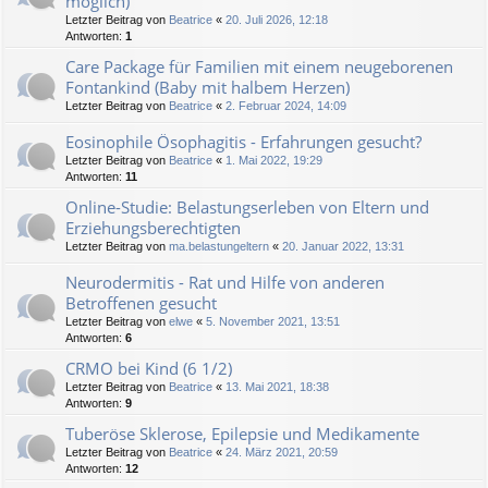
möglich)
Letzter Beitrag von
Beatrice
«
20. Juli 2026, 12:18
Antworten:
1
Care Package für Familien mit einem neugeborenen
Fontankind (Baby mit halbem Herzen)
Letzter Beitrag von
Beatrice
«
2. Februar 2024, 14:09
Eosinophile Ösophagitis - Erfahrungen gesucht?
Letzter Beitrag von
Beatrice
«
1. Mai 2022, 19:29
Antworten:
11
Online-Studie: Belastungserleben von Eltern und
Erziehungsberechtigten
Letzter Beitrag von
ma.belastungeltern
«
20. Januar 2022, 13:31
Neurodermitis - Rat und Hilfe von anderen
Betroffenen gesucht
Letzter Beitrag von
elwe
«
5. November 2021, 13:51
Antworten:
6
CRMO bei Kind (6 1/2)
Letzter Beitrag von
Beatrice
«
13. Mai 2021, 18:38
Antworten:
9
Tuberöse Sklerose, Epilepsie und Medikamente
Letzter Beitrag von
Beatrice
«
24. März 2021, 20:59
Antworten:
12