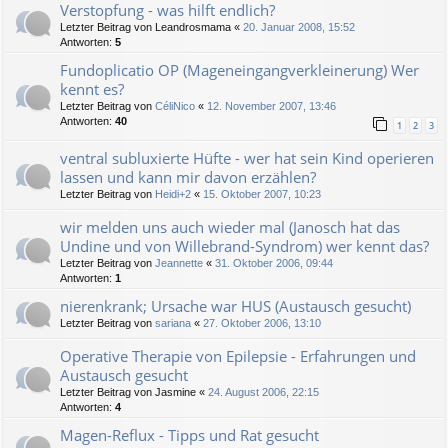
Verstopfung - was hilft endlich?
Letzter Beitrag von
Leandrosmama
«
20. Januar 2008, 15:52
Antworten:
5
Fundoplicatio OP (Mageneingangverkleinerung) Wer
kennt es?
Letzter Beitrag von
CéliNico
«
12. November 2007, 13:46
Antworten:
40
1
2
3
ventral subluxierte Hüfte - wer hat sein Kind operieren
lassen und kann mir davon erzählen?
Letzter Beitrag von
Heidi+2
«
15. Oktober 2007, 10:23
wir melden uns auch wieder mal (Janosch hat das
Undine und von Willebrand-Syndrom) wer kennt das?
Letzter Beitrag von
Jeannette
«
31. Oktober 2006, 09:44
Antworten:
1
nierenkrank; Ursache war HUS (Austausch gesucht)
Letzter Beitrag von
sariana
«
27. Oktober 2006, 13:10
Operative Therapie von Epilepsie - Erfahrungen und
Austausch gesucht
Letzter Beitrag von
Jasmine
«
24. August 2006, 22:15
Antworten:
4
Magen-Reflux - Tipps und Rat gesucht