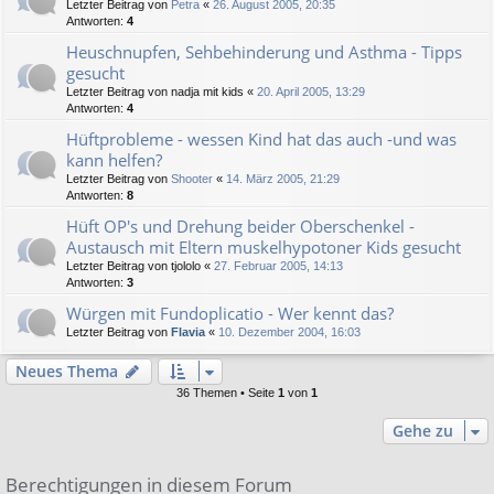
Letzter Beitrag von
Petra
«
26. August 2005, 20:35
Antworten:
4
Heuschnupfen, Sehbehinderung und Asthma - Tipps
gesucht
Letzter Beitrag von
nadja mit kids
«
20. April 2005, 13:29
Antworten:
4
Hüftprobleme - wessen Kind hat das auch -und was
kann helfen?
Letzter Beitrag von
Shooter
«
14. März 2005, 21:29
Antworten:
8
Hüft OP's und Drehung beider Oberschenkel -
Austausch mit Eltern muskelhypotoner Kids gesucht
Letzter Beitrag von
tjololo
«
27. Februar 2005, 14:13
Antworten:
3
Würgen mit Fundoplicatio - Wer kennt das?
Letzter Beitrag von
Flavia
«
10. Dezember 2004, 16:03
Neues Thema
36 Themen • Seite
1
von
1
Gehe zu
Berechtigungen in diesem Forum