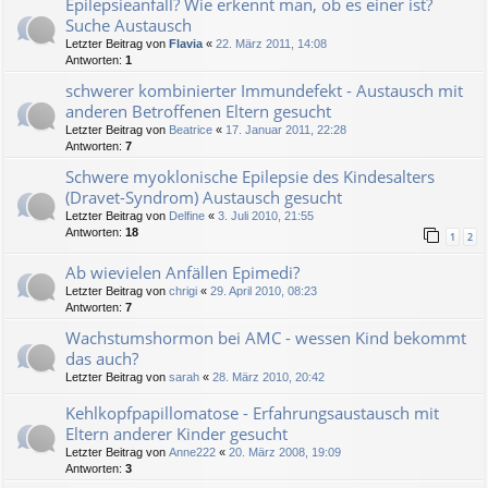
Epilepsieanfall? Wie erkennt man, ob es einer ist?
Suche Austausch
Letzter Beitrag von
Flavia
«
22. März 2011, 14:08
Antworten:
1
schwerer kombinierter Immundefekt - Austausch mit
anderen Betroffenen Eltern gesucht
Letzter Beitrag von
Beatrice
«
17. Januar 2011, 22:28
Antworten:
7
Schwere myoklonische Epilepsie des Kindesalters
(Dravet-Syndrom) Austausch gesucht
Letzter Beitrag von
Delfine
«
3. Juli 2010, 21:55
Antworten:
18
1
2
Ab wievielen Anfällen Epimedi?
Letzter Beitrag von
chrigi
«
29. April 2010, 08:23
Antworten:
7
Wachstumshormon bei AMC - wessen Kind bekommt
das auch?
Letzter Beitrag von
sarah
«
28. März 2010, 20:42
Kehlkopfpapillomatose - Erfahrungsaustausch mit
Eltern anderer Kinder gesucht
Letzter Beitrag von
Anne222
«
20. März 2008, 19:09
Antworten:
3