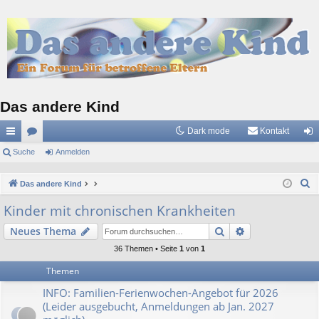
Das andere Kind
Dark mode
Kontakt
ch
Suche
or
Anmelden
n
ne
en
m
S
Das andere Kind
llz
el
u
Kinder mit chronischen Krankheiten
c
ug
de
Suche
Erweiterte Suc
Neues Thema
h
riff
n
e
36 Themen • Seite
1
von
1
Themen
INFO: Familien-Ferienwochen-Angebot für 2026
(Leider ausgebucht, Anmeldungen ab Jan. 2027