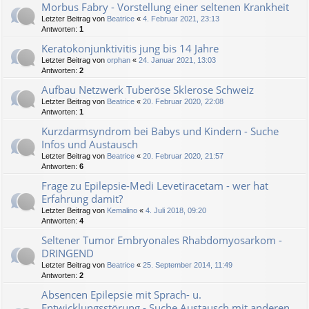
Morbus Fabry - Vorstellung einer seltenen Krankheit
Letzter Beitrag von
Beatrice
«
4. Februar 2021, 23:13
Antworten:
1
Keratokonjunktivitis jung bis 14 Jahre
Letzter Beitrag von
orphan
«
24. Januar 2021, 13:03
Antworten:
2
Aufbau Netzwerk Tuberöse Sklerose Schweiz
Letzter Beitrag von
Beatrice
«
20. Februar 2020, 22:08
Antworten:
1
Kurzdarmsyndrom bei Babys und Kindern - Suche
Infos und Austausch
Letzter Beitrag von
Beatrice
«
20. Februar 2020, 21:57
Antworten:
6
Frage zu Epilepsie-Medi Levetiracetam - wer hat
Erfahrung damit?
Letzter Beitrag von
Kemalino
«
4. Juli 2018, 09:20
Antworten:
4
Seltener Tumor Embryonales Rhabdomyosarkom -
DRINGEND
Letzter Beitrag von
Beatrice
«
25. September 2014, 11:49
Antworten:
2
Absencen Epilepsie mit Sprach- u.
Entwicklungsstörung - Suche Austausch mit anderen