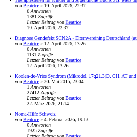
Therapiestellen für Kinder und Jugendliche Buchs SG, Mels un
von
Beatrice
» 19. April 2026, 22:37
0
Antworten
1381
Zugriffe
Letzter Beitrag
von
Beatrice
19. April 2026, 22:37
Diagnose Gendefekt SCN2A - Elternvereining Deutschland (auc
von
Beatrice
» 12. April 2026, 13:26
0
Antworten
1131
Zugriffe
Letzter Beitrag
von
Beatrice
12. April 2026, 13:26
Koolen-de-Vries Syndrom (Mikrodel. 17q21.3(D, CH, AT und
von
Beatrice
» 20. Mai 2015, 23:04
1
Antworten
27412
Zugriffe
Letzter Beitrag
von
Beatrice
22. März 2026, 21:14
Noma-Hilfe Schweiz
von
Beatrice
» 4. Februar 2026, 19:13
0
Antworten
1925
Zugriffe
Letzter Beitrag
von
Beatrice