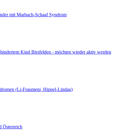
 Kinder mit Marbach-Schaaf Syndrom
hindertem Kind Birsfelden - möchten wieder aktiv werden
yndromen (Li-Fraumeni, Hippel-Lindau)
 Österreich