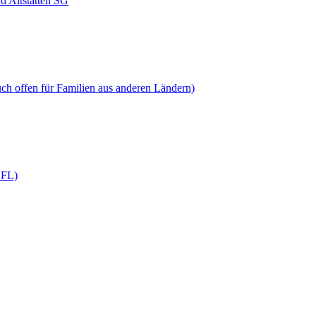
d Altstätten SG
h offen für Familien aus anderen Ländern)
 FL)