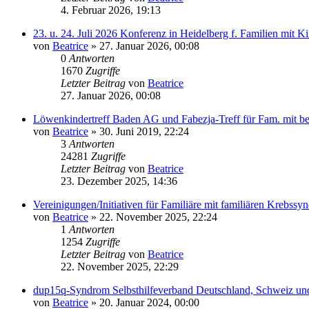
4. Februar 2026, 19:13
23. u. 24. Juli 2026 Konferenz in Heidelberg f. Familien mit
von
Beatrice
» 27. Januar 2026, 00:08
0
Antworten
1670
Zugriffe
Letzter Beitrag
von
Beatrice
27. Januar 2026, 00:08
Löwenkindertreff Baden AG und Fabezja-Treff für Fam. mit be
von
Beatrice
» 30. Juni 2019, 22:24
3
Antworten
24281
Zugriffe
Letzter Beitrag
von
Beatrice
23. Dezember 2025, 14:36
Vereinigungen/Initiativen für Familiäre mit familiären Krebss
von
Beatrice
» 22. November 2025, 22:24
1
Antworten
1254
Zugriffe
Letzter Beitrag
von
Beatrice
22. November 2025, 22:29
dup15q-Syndrom Selbsthilfeverband Deutschland, Schweiz und
von
Beatrice
» 20. Januar 2024, 00:00