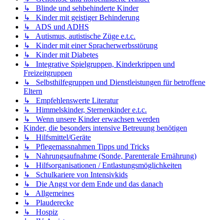
↳ Blinde und sehbehinderte Kinder
↳ Kinder mit geistiger Behinderung
↳ ADS und ADHS
↳ Autismus, autistische Züge e.t.c.
↳ Kinder mit einer Spracherwerbsstörung
↳ Kinder mit Diabetes
↳ Integrative Spielgruppen, Kinderkrippen und
Freizeitgruppen
↳ Selbsthilfegruppen und Dienstleistungen für betroffene
Eltern
↳ Empfehlenswerte Literatur
↳ Himmelskinder, Sternenkinder e.t.c.
↳ Wenn unsere Kinder erwachsen werden
Kinder, die besonders intensive Betreuung benötigen
↳ Hilfsmittel/Geräte
↳ Pflegemassnahmen Tipps und Tricks
↳ Nahrungsaufnahme (Sonde, Parenterale Ernährung)
↳ Hilfsorganisationen / Entlastungsmöglichkeiten
↳ Schulkariere von Intensivkids
↳ Die Angst vor dem Ende und das danach
↳ Allgemeines
↳ Plauderecke
↳ Hospiz