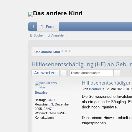
Das andere Kind
Foren
ch
Suche
Anmelden
ne
Das andere Kind
llz
ug
Hilflosenentschädigung (HE) ab Gebu
riff
Suche
Erweit
Antworten
Hilflosenentschädigun
B
von
Beatrice
»
12. Mai 2023, 10:3
Beatrice
e
Die Schweizerische Invalide
i
Beiträge:
4614
als ein gesunder Säugling. Ei
t
Registriert:
3. Dezember
r
doch noch irgendwie.
2005, 22:47
a
Wohnort:
Gossau/SG
g
K
Dank einem Hinweis erhielt s
Kontaktdaten:
o
zugesprochen.
n
t