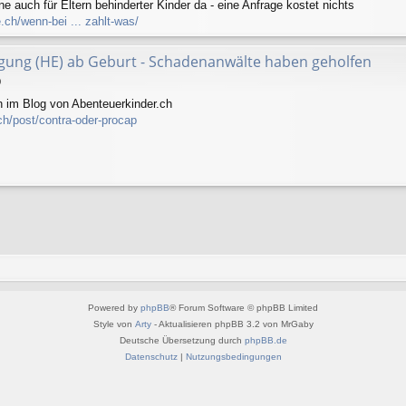
 auch für Eltern behinderter Kinder da - eine Anfrage kostet nichts
ch/wenn-bei ... zahlt-was/
igung (HE) ab Geburt - Schadenanwälte haben geholfen
0
 im Blog von Abenteuerkinder.ch
ch/post/contra-oder-procap
Powered by
phpBB
® Forum Software © phpBB Limited
Style von
Arty
- Aktualisieren phpBB 3.2 von MrGaby
Deutsche Übersetzung durch
phpBB.de
Datenschutz
|
Nutzungsbedingungen