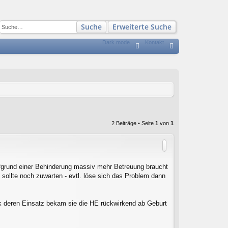
Suche
Erweiterte Suche
Dark mode
Kontakt
S
FA
n
Q
m
el
de
n
2 Beiträge • Seite
1
von
1
ufgrund einer Behinderung massiv mehr Betreuung braucht
 sollte noch zuwarten - evtl. löse sich das Problem dann
nk deren Einsatz bekam sie die HE rückwirkend ab Geburt