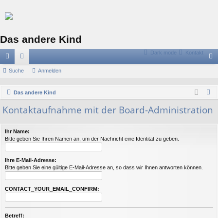
Das andere Kind
Dark mode
Kontakt
ch
Suche
or
Anmelden
n
ne
en
m
S
Das andere Kind
llz
el
u
Kontaktaufnahme mit der Board-Administration
c
ug
de
h
riff
n
Ihr Name:
e
Bitte geben Sie Ihren Namen an, um der Nachricht eine Identität zu geben.
Ihre E-Mail-Adresse:
Bitte geben Sie eine gültige E-Mail-Adresse an, so dass wir Ihnen antworten können.
CONTACT_YOUR_EMAIL_CONFIRM:
Betreff: