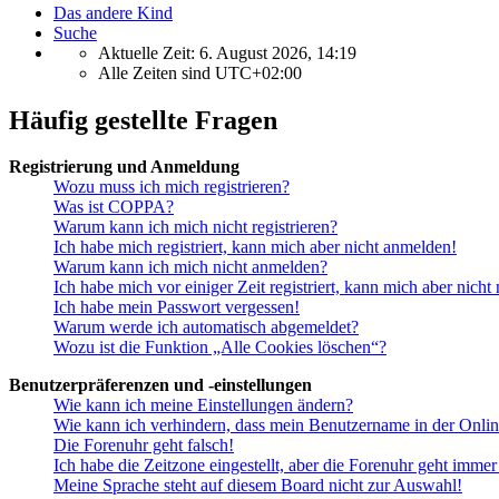
Das andere Kind
Suche
Aktuelle Zeit: 6. August 2026, 14:19
Alle Zeiten sind
UTC+02:00
Häufig gestellte Fragen
Registrierung und Anmeldung
Wozu muss ich mich registrieren?
Was ist COPPA?
Warum kann ich mich nicht registrieren?
Ich habe mich registriert, kann mich aber nicht anmelden!
Warum kann ich mich nicht anmelden?
Ich habe mich vor einiger Zeit registriert, kann mich aber nich
Ich habe mein Passwort vergessen!
Warum werde ich automatisch abgemeldet?
Wozu ist die Funktion „Alle Cookies löschen“?
Benutzerpräferenzen und -einstellungen
Wie kann ich meine Einstellungen ändern?
Wie kann ich verhindern, dass mein Benutzername in der Onlin
Die Forenuhr geht falsch!
Ich habe die Zeitzone eingestellt, aber die Forenuhr geht immer
Meine Sprache steht auf diesem Board nicht zur Auswahl!