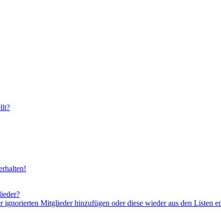
lt?
rhalten!
lieder?
er ignorierten Mitglieder hinzufügen oder diese wieder aus den Listen e