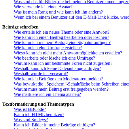
Was sind das für Bilder, die bei meinem Benutzernamen angez
Wie verwende ich einen Avatar?
Was ist mein Rang und wie kann ich ihn ändern?
Wenn ich bei einem Benutzer auf den E-Mail-Link klicke, werd
Beiträge schreiben
Wie erstelle ich ein neues Thema oder eine Antwort?
Wie kann ich einen Beitrag bearbeiten oder löschen?
Wie kann ich meinem Beitrag eine Signatur anfügen?
Wie kann ich eine Umfrage erstellen?
Wieso kann ich nicht mehr Antwortmöglichkeiten erstellen?
Wie bearbeite oder lösche ich eine Umfrage?
Warum kann ich auf bestimmte Foren nicht zugreifen?
Weshalb kann ich keine Dateianhänge anfügen?
Weshalb wurde ich verwarnt?
Wie kann ich Beiträge den Moderatoren melden?
Was bewirkt die „Speichern“-Schaltfläche beim Schreiben eine
Warum muss mein Beitrag erst freigegeben werden?
Wie markiere ich ein Thema als neu?
Textformatierung und Thementypen
Was ist BBCode?
Kann ich HTML benutzen?
Was sind Smileys?
Kann ich Bilder in meine Beiträge einfügen?