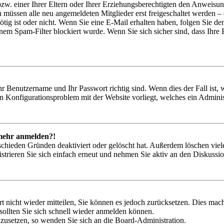
zw. einer Ihrer Eltern oder Ihrer Erziehungsberechtigten den Anweisung
n müssen alle neu angemeldeten Mitglieder erst freigeschaltet werden – 
nötig ist oder nicht. Wenn Sie eine E-Mail erhalten haben, folgen Sie d
em Spam-Filter blockiert wurde. Wenn Sie sich sicher sind, dass Ihre
hr Benutzername und Ihr Passwort richtig sind. Wenn dies der Fall ist
ein Konfigurationsproblem mit der Website vorliegt, welches ein Adminis
t mehr anmelden?!
schieden Gründen deaktiviert oder gelöscht hat. Außerdem löschen viele
trieren Sie sich einfach erneut und nehmen Sie aktiv an den Diskussion
rt nicht wieder mitteilen, Sie können es jedoch zurücksetzen. Dies ma
ollten Sie sich schnell wieder anmelden können.
ckzusetzen, so wenden Sie sich an die Board-Administration.