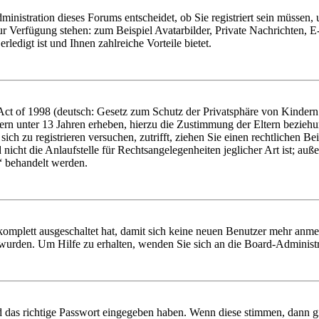
nistration dieses Forums entscheidet, ob Sie registriert sein müssen, um
zur Verfügung stehen: zum Beispiel Avatarbilder, Private Nachrichten, 
ledigt ist und Ihnen zahlreiche Vorteile bietet.
t of 1998 (deutsch: Gesetz zum Schutz der Privatsphäre von Kindern i
ern unter 13 Jahren erheben, hierzu die Zustimmung der Eltern bezieh
e sich zu registrieren versuchen, zutrifft, ziehen Sie einen rechtlichen
icht die Anlaufstelle für Rechtsangelegenheiten jeglicher Art ist; auße
“ behandelt werden.
 komplett ausgeschaltet hat, damit sich keine neuen Benutzer mehr anme
 wurden. Um Hilfe zu erhalten, wenden Sie sich an die Board-Administr
d das richtige Passwort eingegeben haben. Wenn diese stimmen, dann 