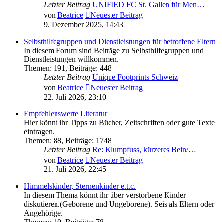
Letzter Beitrag
UNIFIED FC St. Gallen für Men…
von
Beatrice
Neuester Beitrag
9. Dezember 2025, 14:43
Selbsthilfegruppen und Dienstleistungen für betroffene Eltern
In diesem Forum sind Beiträge zu Selbsthilfegruppen und
Dienstleistungen willkommen.
Themen
:
191
,
Beiträge
:
448
Letzter Beitrag
Unique Footprints Schweiz
von
Beatrice
Neuester Beitrag
22. Juli 2026, 23:10
Empfehlenswerte Literatur
Hier könnt ihr Tipps zu Bücher, Zeitschriften oder gute Texte
eintragen.
Themen
:
88
,
Beiträge
:
1748
Letzter Beitrag
Re: Klumpfuss, kürzeres Bein/…
von
Beatrice
Neuester Beitrag
21. Juli 2026, 22:45
Himmelskinder, Sternenkinder e.t.c.
In diesem Thema könnt ihr über verstorbene Kinder
diskutieren.(Geborene und Ungeborene). Seis als Eltern oder
Angehörige.
Themen
:
10
,
Beiträge
:
78