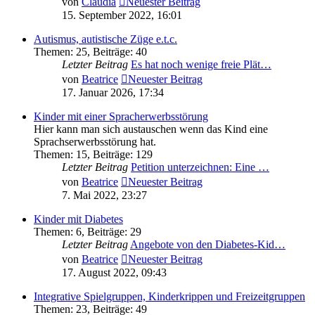
von
Claudia
Neuester Beitrag
15. September 2022, 16:01
Autismus, autistische Züge e.t.c.
Themen
:
25
,
Beiträge
:
40
Letzter Beitrag
Es hat noch wenige freie Plät…
von
Beatrice
Neuester Beitrag
17. Januar 2026, 17:34
Kinder mit einer Spracherwerbsstörung
Hier kann man sich austauschen wenn das Kind eine
Sprachserwerbsstörung hat.
Themen
:
15
,
Beiträge
:
129
Letzter Beitrag
Petition unterzeichnen: Eine …
von
Beatrice
Neuester Beitrag
7. Mai 2022, 23:27
Kinder mit Diabetes
Themen
:
6
,
Beiträge
:
29
Letzter Beitrag
Angebote von den Diabetes-Kid…
von
Beatrice
Neuester Beitrag
17. August 2022, 09:43
Integrative Spielgruppen, Kinderkrippen und Freizeitgruppen
Themen
:
23
,
Beiträge
:
49