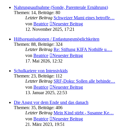
Nahrungsaufnahme (Sonde, Parenterale Ernährung)
Themen
:
14
,
Beiträge
:
80
Letzter Beitrag
Schweizer Mami eines betroffe…
von
Beatrice
Neuester Beitrag
12. November 2025, 17:21
Hilfsorganisationen / Entlastungsmöglichkeiten
Themen
:
88
,
Beiträge
:
324
Letzter Beitrag
Re: Stiftung KIFA Nothilfe u.…
von
Beatrice
Neuester Beitrag
17. Mai 2026, 12:32
Schulkariere von Intensivkids
Themen
:
23
,
Beiträge
:
112
Letzter Beitrag
SRF-Doku: Sollen alle behinde…
von
Beatrice
Neuester Beitrag
13. Januar 2025, 22:53
Die Angst vor dem Ende und das danach
Themen
:
35
,
Beiträge
:
406
Letzter Beitrag
Mein Kind stirbt - Susanne Ke…
von
Beatrice
Neuester Beitrag
21. März 2023, 19:51