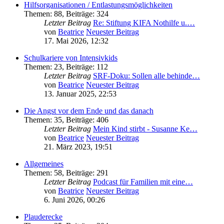
Hilfsorganisationen / Entlastungsmöglichkeiten
Themen
:
88
,
Beiträge
:
324
Letzter Beitrag
Re: Stiftung KIFA Nothilfe u.…
von
Beatrice
Neuester Beitrag
17. Mai 2026, 12:32
Schulkariere von Intensivkids
Themen
:
23
,
Beiträge
:
112
Letzter Beitrag
SRF-Doku: Sollen alle behinde…
von
Beatrice
Neuester Beitrag
13. Januar 2025, 22:53
Die Angst vor dem Ende und das danach
Themen
:
35
,
Beiträge
:
406
Letzter Beitrag
Mein Kind stirbt - Susanne Ke…
von
Beatrice
Neuester Beitrag
21. März 2023, 19:51
Allgemeines
Themen
:
58
,
Beiträge
:
291
Letzter Beitrag
Podcast für Familien mit eine…
von
Beatrice
Neuester Beitrag
6. Juni 2026, 00:26
Plauderecke