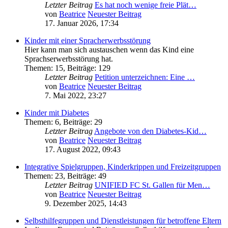
Letzter Beitrag
Es hat noch wenige freie Plät…
von
Beatrice
Neuester Beitrag
17. Januar 2026, 17:34
Kinder mit einer Spracherwerbsstörung
Hier kann man sich austauschen wenn das Kind eine
Sprachserwerbsstörung hat.
Themen
:
15
,
Beiträge
:
129
Letzter Beitrag
Petition unterzeichnen: Eine …
von
Beatrice
Neuester Beitrag
7. Mai 2022, 23:27
Kinder mit Diabetes
Themen
:
6
,
Beiträge
:
29
Letzter Beitrag
Angebote von den Diabetes-Kid…
von
Beatrice
Neuester Beitrag
17. August 2022, 09:43
Integrative Spielgruppen, Kinderkrippen und Freizeitgruppen
Themen
:
23
,
Beiträge
:
49
Letzter Beitrag
UNIFIED FC St. Gallen für Men…
von
Beatrice
Neuester Beitrag
9. Dezember 2025, 14:43
Selbsthilfegruppen und Dienstleistungen für betroffene Eltern