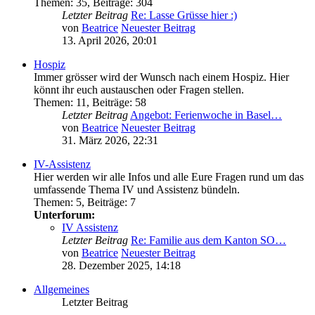
Themen
:
35
,
Beiträge
:
304
Letzter Beitrag
Re: Lasse Grüsse hier :)
von
Beatrice
Neuester Beitrag
13. April 2026, 20:01
Hospiz
Immer grösser wird der Wunsch nach einem Hospiz. Hier
könnt ihr euch austauschen oder Fragen stellen.
Themen
:
11
,
Beiträge
:
58
Letzter Beitrag
Angebot: Ferienwoche in Basel…
von
Beatrice
Neuester Beitrag
31. März 2026, 22:31
IV-Assistenz
Hier werden wir alle Infos und alle Eure Fragen rund um das
umfassende Thema IV und Assistenz bündeln.
Themen
:
5
,
Beiträge
:
7
Unterforum:
IV Assistenz
Letzter Beitrag
Re: Familie aus dem Kanton SO…
von
Beatrice
Neuester Beitrag
28. Dezember 2025, 14:18
Allgemeines
Letzter Beitrag