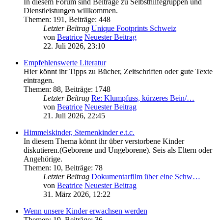
In diesem Forum sind Beiträge zu Selbsthilfegruppen und
Dienstleistungen willkommen.
Themen
:
191
,
Beiträge
:
448
Letzter Beitrag
Unique Footprints Schweiz
von
Beatrice
Neuester Beitrag
22. Juli 2026, 23:10
Empfehlenswerte Literatur
Hier könnt ihr Tipps zu Bücher, Zeitschriften oder gute Texte
eintragen.
Themen
:
88
,
Beiträge
:
1748
Letzter Beitrag
Re: Klumpfuss, kürzeres Bein/…
von
Beatrice
Neuester Beitrag
21. Juli 2026, 22:45
Himmelskinder, Sternenkinder e.t.c.
In diesem Thema könnt ihr über verstorbene Kinder
diskutieren.(Geborene und Ungeborene). Seis als Eltern oder
Angehörige.
Themen
:
10
,
Beiträge
:
78
Letzter Beitrag
Dokumentarfilm über eine Schw…
von
Beatrice
Neuester Beitrag
31. März 2026, 12:22
Wenn unsere Kinder erwachsen werden
Themen
:
19
,
Beiträge
:
36