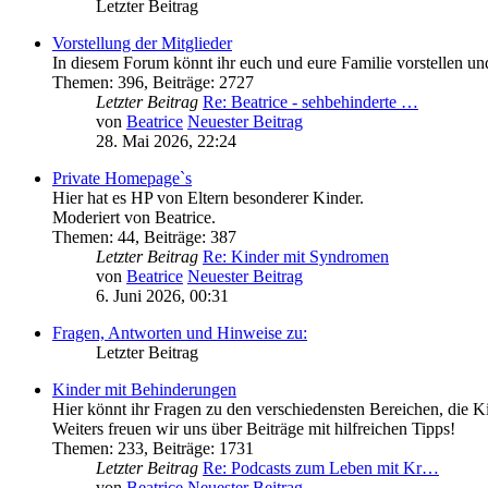
Letzter Beitrag
Vorstellung der Mitglieder
In diesem Forum könnt ihr euch und eure Familie vorstellen un
Themen
:
396
,
Beiträge
:
2727
Letzter Beitrag
Re: Beatrice - sehbehinderte …
von
Beatrice
Neuester Beitrag
28. Mai 2026, 22:24
Private Homepage`s
Hier hat es HP von Eltern besonderer Kinder.
Moderiert von Beatrice.
Themen
:
44
,
Beiträge
:
387
Letzter Beitrag
Re: Kinder mit Syndromen
von
Beatrice
Neuester Beitrag
6. Juni 2026, 00:31
Fragen, Antworten und Hinweise zu:
Letzter Beitrag
Kinder mit Behinderungen
Hier könnt ihr Fragen zu den verschiedensten Bereichen, die Ki
Weiters freuen wir uns über Beiträge mit hilfreichen Tipps!
Themen
:
233
,
Beiträge
:
1731
Letzter Beitrag
Re: Podcasts zum Leben mit Kr…
von
Beatrice
Neuester Beitrag