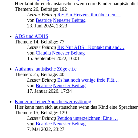
Hier könt ihr euch austauschen wenn eure Kinder hauptsächli
Themen
:
26
,
Beiträge
:
192
Letzter Beitrag
Re: Ein Herzensfilm über den …
von
Beatrice
Neuester Beitrag
23. Juni 2024, 23:23
ADS und ADHS
Themen
:
14
,
Beiträge
:
77
Letzter Beitrag
Re: Nur ADS - Kontakt mit and…
von
Claudia
Neuester Beitrag
15. September 2022, 16:01
Autismus, autistische Züge e.t.c.
Themen
:
25
,
Beiträge
:
40
Letzter Beitrag
Es hat noch wenige freie Plät…
von
Beatrice
Neuester Beitrag
17. Januar 2026, 17:34
Kinder mit einer Spracherwerbsstörung
Hier kann man sich austauschen wenn das Kind eine Sprachser
Themen
:
15
,
Beiträge
:
129
Letzter Beitrag
Petition unterzeichnen: Eine …
von
Beatrice
Neuester Beitrag
7. Mai 2022, 23:27