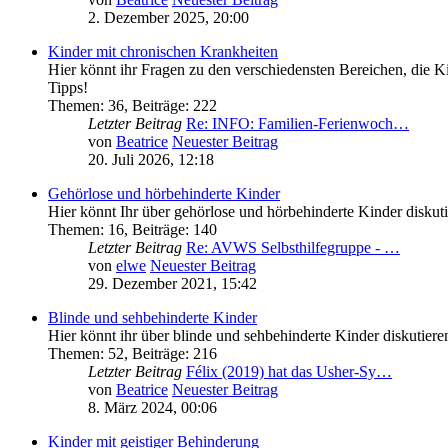
2. Dezember 2025, 20:00
Kinder mit chronischen Krankheiten
Hier könnt ihr Fragen zu den verschiedensten Bereichen, die Ki
Tipps!
Themen
:
36
,
Beiträge
:
222
Letzter Beitrag
Re: INFO: Familien-Ferienwoch…
von
Beatrice
Neuester Beitrag
20. Juli 2026, 12:18
Gehörlose und hörbehinderte Kinder
Hier könnt Ihr über gehörlose und hörbehinderte Kinder diskut
Themen
:
16
,
Beiträge
:
140
Letzter Beitrag
Re: AVWS Selbsthilfegruppe - …
von
elwe
Neuester Beitrag
29. Dezember 2021, 15:42
Blinde und sehbehinderte Kinder
Hier könnt ihr über blinde und sehbehinderte Kinder diskutiere
Themen
:
52
,
Beiträge
:
216
Letzter Beitrag
Félix (2019) hat das Usher-Sy…
von
Beatrice
Neuester Beitrag
8. März 2024, 00:06
Kinder mit geistiger Behinderung