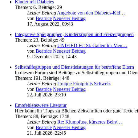
Kinder mit Diabetes
Themen
:
6
,
Beiträge
:
29
Letzter Beitrag
Angebote von den Diabetes-Kid…
von
Beatrice
Neuester Beitrag
17. August 2022, 09:43
Integrative Spielgruppen, Kinderkrippen und Freizeitgruppen
Themen
:
23
,
Beiträge
:
49
Letzter Beitrag
UNIFIED FC St. Gallen für Men…
von
Beatrice
Neuester Beitrag
9. Dezember 2025, 14:43
Selbsthilfegruppen und Dienstleistungen für betroffene Eltern
In diesem Forum sind Beiträge zu Selbsthilfegruppen und Dien
Themen
:
191
,
Beiträge
:
448
Letzter Beitrag
Unique Footprints Schweiz
von
Beatrice
Neuester Beitrag
22. Juli 2026, 23:10
Empfehlenswerte Literatur
Hier könnt ihr Tipps zu Bücher, Zeitschriften oder gute Texte e
Themen
:
88
,
Beiträge
:
1748
Letzter Beitrag
Re: Klumpfuss, kürzeres Bein/…
von
Beatrice
Neuester Beitrag
21. Juli 2026, 22:45