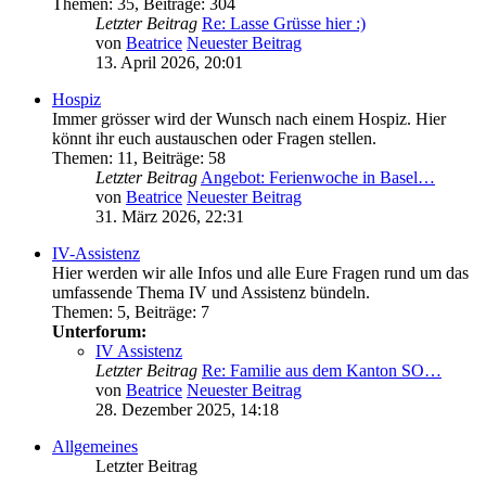
Themen
:
35
,
Beiträge
:
304
Letzter Beitrag
Re: Lasse Grüsse hier :)
von
Beatrice
Neuester Beitrag
13. April 2026, 20:01
Hospiz
Immer grösser wird der Wunsch nach einem Hospiz. Hier
könnt ihr euch austauschen oder Fragen stellen.
Themen
:
11
,
Beiträge
:
58
Letzter Beitrag
Angebot: Ferienwoche in Basel…
von
Beatrice
Neuester Beitrag
31. März 2026, 22:31
IV-Assistenz
Hier werden wir alle Infos und alle Eure Fragen rund um das
umfassende Thema IV und Assistenz bündeln.
Themen
:
5
,
Beiträge
:
7
Unterforum:
IV Assistenz
Letzter Beitrag
Re: Familie aus dem Kanton SO…
von
Beatrice
Neuester Beitrag
28. Dezember 2025, 14:18
Allgemeines
Letzter Beitrag