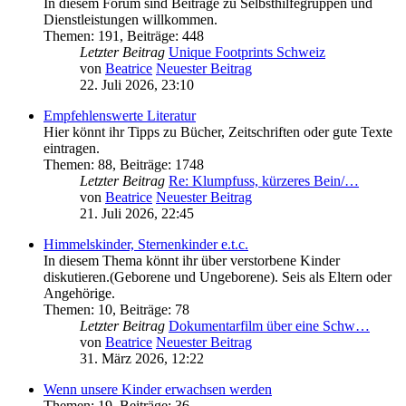
In diesem Forum sind Beiträge zu Selbsthilfegruppen und
Dienstleistungen willkommen.
Themen
:
191
,
Beiträge
:
448
Letzter Beitrag
Unique Footprints Schweiz
von
Beatrice
Neuester Beitrag
22. Juli 2026, 23:10
Empfehlenswerte Literatur
Hier könnt ihr Tipps zu Bücher, Zeitschriften oder gute Texte
eintragen.
Themen
:
88
,
Beiträge
:
1748
Letzter Beitrag
Re: Klumpfuss, kürzeres Bein/…
von
Beatrice
Neuester Beitrag
21. Juli 2026, 22:45
Himmelskinder, Sternenkinder e.t.c.
In diesem Thema könnt ihr über verstorbene Kinder
diskutieren.(Geborene und Ungeborene). Seis als Eltern oder
Angehörige.
Themen
:
10
,
Beiträge
:
78
Letzter Beitrag
Dokumentarfilm über eine Schw…
von
Beatrice
Neuester Beitrag
31. März 2026, 12:22
Wenn unsere Kinder erwachsen werden
Themen
:
19
,
Beiträge
:
36