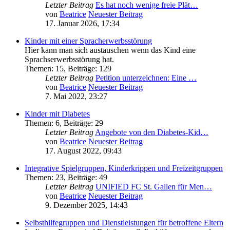
Letzter Beitrag
Es hat noch wenige freie Plät…
von
Beatrice
Neuester Beitrag
17. Januar 2026, 17:34
Kinder mit einer Spracherwerbsstörung
Hier kann man sich austauschen wenn das Kind eine
Sprachserwerbsstörung hat.
Themen
:
15
,
Beiträge
:
129
Letzter Beitrag
Petition unterzeichnen: Eine …
von
Beatrice
Neuester Beitrag
7. Mai 2022, 23:27
Kinder mit Diabetes
Themen
:
6
,
Beiträge
:
29
Letzter Beitrag
Angebote von den Diabetes-Kid…
von
Beatrice
Neuester Beitrag
17. August 2022, 09:43
Integrative Spielgruppen, Kinderkrippen und Freizeitgruppen
Themen
:
23
,
Beiträge
:
49
Letzter Beitrag
UNIFIED FC St. Gallen für Men…
von
Beatrice
Neuester Beitrag
9. Dezember 2025, 14:43
Selbsthilfegruppen und Dienstleistungen für betroffene Eltern