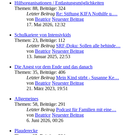
Hilfsorganisationen / Entlastungsmöglichkeiten
Themen
:
88
,
Beiträge
:
324
Letzter Beitrag
Re: Stiftung KIFA Nothilfe u.…
von
Beatrice
Neuester Beitrag
17. Mai 2026, 12:32
Schulkariere von Intensivkids
Themen
:
23
,
Beiträge
:
112
Letzter Beitrag
SRF-Doku: Sollen alle behinde…
von
Beatrice
Neuester Beitrag
13. Januar 2025, 22:53
Die Angst vor dem Ende und das danach
Themen
:
35
,
Beiträge
:
406
Letzter Beitrag
Mein Kind stirbt - Susanne Ke…
von
Beatrice
Neuester Beitrag
21. März 2023, 19:51
Allgemeines
Themen
:
58
,
Beiträge
:
291
Letzter Beitrag
Podcast für Familien mit eine…
von
Beatrice
Neuester Beitrag
6. Juni 2026, 00:26
Plauderecke