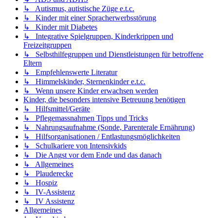
↳ Autismus, autistische Züge e.t.c.
↳ Kinder mit einer Spracherwerbsstörung
↳ Kinder mit Diabetes
↳ Integrative Spielgruppen, Kinderkrippen und
Freizeitgruppen
↳ Selbsthilfegruppen und Dienstleistungen für betroffene
Eltern
↳ Empfehlenswerte Literatur
↳ Himmelskinder, Sternenkinder e.t.c.
↳ Wenn unsere Kinder erwachsen werden
Kinder, die besonders intensive Betreuung benötigen
↳ Hilfsmittel/Geräte
↳ Pflegemassnahmen Tipps und Tricks
↳ Nahrungsaufnahme (Sonde, Parenterale Ernährung)
↳ Hilfsorganisationen / Entlastungsmöglichkeiten
↳ Schulkariere von Intensivkids
↳ Die Angst vor dem Ende und das danach
↳ Allgemeines
↳ Plauderecke
↳ Hospiz
↳ IV-Assistenz
↳ IV Assistenz
Allgemeines