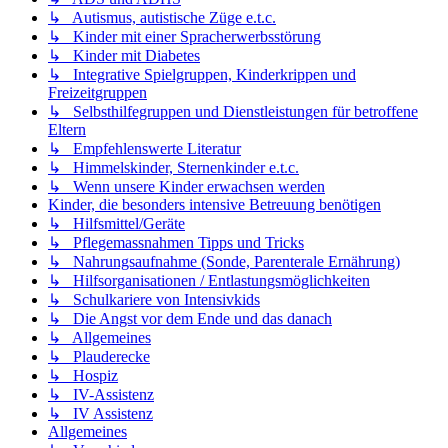
↳ Autismus, autistische Züge e.t.c.
↳ Kinder mit einer Spracherwerbsstörung
↳ Kinder mit Diabetes
↳ Integrative Spielgruppen, Kinderkrippen und
Freizeitgruppen
↳ Selbsthilfegruppen und Dienstleistungen für betroffene
Eltern
↳ Empfehlenswerte Literatur
↳ Himmelskinder, Sternenkinder e.t.c.
↳ Wenn unsere Kinder erwachsen werden
Kinder, die besonders intensive Betreuung benötigen
↳ Hilfsmittel/Geräte
↳ Pflegemassnahmen Tipps und Tricks
↳ Nahrungsaufnahme (Sonde, Parenterale Ernährung)
↳ Hilfsorganisationen / Entlastungsmöglichkeiten
↳ Schulkariere von Intensivkids
↳ Die Angst vor dem Ende und das danach
↳ Allgemeines
↳ Plauderecke
↳ Hospiz
↳ IV-Assistenz
↳ IV Assistenz
Allgemeines