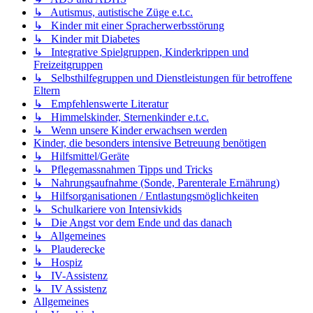
↳ Autismus, autistische Züge e.t.c.
↳ Kinder mit einer Spracherwerbsstörung
↳ Kinder mit Diabetes
↳ Integrative Spielgruppen, Kinderkrippen und
Freizeitgruppen
↳ Selbsthilfegruppen und Dienstleistungen für betroffene
Eltern
↳ Empfehlenswerte Literatur
↳ Himmelskinder, Sternenkinder e.t.c.
↳ Wenn unsere Kinder erwachsen werden
Kinder, die besonders intensive Betreuung benötigen
↳ Hilfsmittel/Geräte
↳ Pflegemassnahmen Tipps und Tricks
↳ Nahrungsaufnahme (Sonde, Parenterale Ernährung)
↳ Hilfsorganisationen / Entlastungsmöglichkeiten
↳ Schulkariere von Intensivkids
↳ Die Angst vor dem Ende und das danach
↳ Allgemeines
↳ Plauderecke
↳ Hospiz
↳ IV-Assistenz
↳ IV Assistenz
Allgemeines