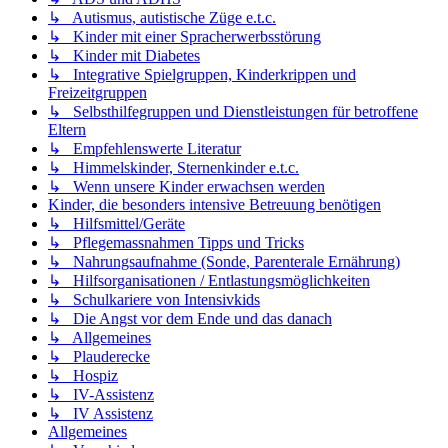
↳ Autismus, autistische Züge e.t.c.
↳ Kinder mit einer Spracherwerbsstörung
↳ Kinder mit Diabetes
↳ Integrative Spielgruppen, Kinderkrippen und
Freizeitgruppen
↳ Selbsthilfegruppen und Dienstleistungen für betroffene
Eltern
↳ Empfehlenswerte Literatur
↳ Himmelskinder, Sternenkinder e.t.c.
↳ Wenn unsere Kinder erwachsen werden
Kinder, die besonders intensive Betreuung benötigen
↳ Hilfsmittel/Geräte
↳ Pflegemassnahmen Tipps und Tricks
↳ Nahrungsaufnahme (Sonde, Parenterale Ernährung)
↳ Hilfsorganisationen / Entlastungsmöglichkeiten
↳ Schulkariere von Intensivkids
↳ Die Angst vor dem Ende und das danach
↳ Allgemeines
↳ Plauderecke
↳ Hospiz
↳ IV-Assistenz
↳ IV Assistenz
Allgemeines