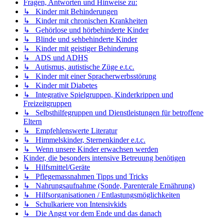
Fragen, Antworten und Hinweise zu:
↳ Kinder mit Behinderungen
↳ Kinder mit chronischen Krankheiten
↳ Gehörlose und hörbehinderte Kinder
↳ Blinde und sehbehinderte Kinder
↳ Kinder mit geistiger Behinderung
↳ ADS und ADHS
↳ Autismus, autistische Züge e.t.c.
↳ Kinder mit einer Spracherwerbsstörung
↳ Kinder mit Diabetes
↳ Integrative Spielgruppen, Kinderkrippen und
Freizeitgruppen
↳ Selbsthilfegruppen und Dienstleistungen für betroffene
Eltern
↳ Empfehlenswerte Literatur
↳ Himmelskinder, Sternenkinder e.t.c.
↳ Wenn unsere Kinder erwachsen werden
Kinder, die besonders intensive Betreuung benötigen
↳ Hilfsmittel/Geräte
↳ Pflegemassnahmen Tipps und Tricks
↳ Nahrungsaufnahme (Sonde, Parenterale Ernährung)
↳ Hilfsorganisationen / Entlastungsmöglichkeiten
↳ Schulkariere von Intensivkids
↳ Die Angst vor dem Ende und das danach